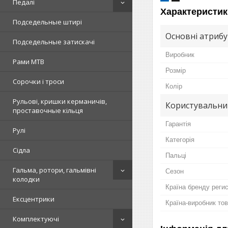
Педалі
Характеристик
Подседельные штирі
Основні атриб
Подседельные затискачі
Виробник
Рами MTB
Розмір
Сорочки і троси
Колір
Рульові, кришки керманичів,
Користувальни
проставочные кільця
Гарантія
Рулі
Категорія
Сідла
Пальці
Гальма, ротори, гальмівні
Сезон
колодки
Країна бренду реги
Ексцентрики
Країна-виробник то
Комплектуючі