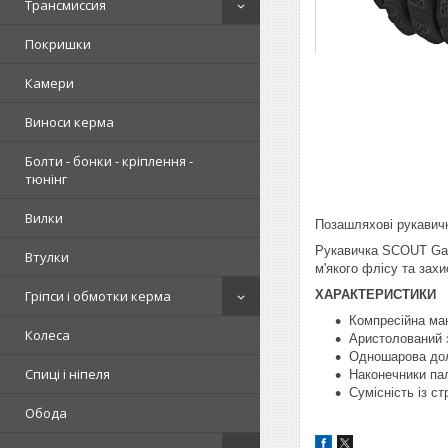
Трансмиссия
Покришки
Камери
Виноси керма
Болти - бонки - кріплення -
тюнінг
Вилки
Позашляхові рукавич
Рукавичка SCOUT Gamb
Втулки
м'якого флісу та захи
ХАРАКТЕРИСТИКИ
Гріпси і обмотки керма
Компресійна ма
Колеса
Аристолований з
Одношарова дол
Спиці і ніпеля
Наконечники пал
Сумісність із с
Обода