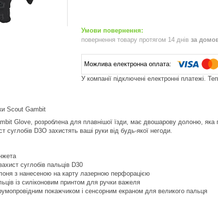
повернення товару протягом 14 днів
за домо
У компанії підключені електронні платежі. Те
ки Scout Gambit
it Glove, розроблена для плавнішої їзди, має двошарову долоню, яка п
ст суглобів D3O захистять ваші руки від будь-якої негоди.
нжета
ахист суглобів пальців D30
оня з нанесеною на карту лазерною перфорацією
ьців із силіконовим принтом для ручки важеля
трумопровідним покажчиком і сенсорним екраном для великого пальця