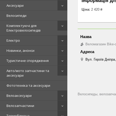
Інформація дл
Аксесуари
Ціна:
2 420 ₴
Велосипеди
Комплектуючі для
Електровелосипедів
Електро
Веломагазин Bike-
Новинки, анонси
Вул. Героїв Дніпра,
Туристичне спорядження
Авто/мото запчастини та
аксесуари
Фототехніка та аксесуари
Велосипеды, велозапчас
Велоаксесуари
Велозапчастини
Термобілизна