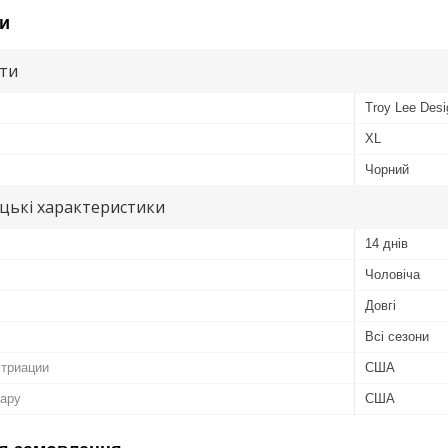
и
ути
Troy Lee Desi
XL
Чорний
цькі характеристики
14 днів
Чоловіча
Довгі
Всі сезони
стриации
США
вару
США