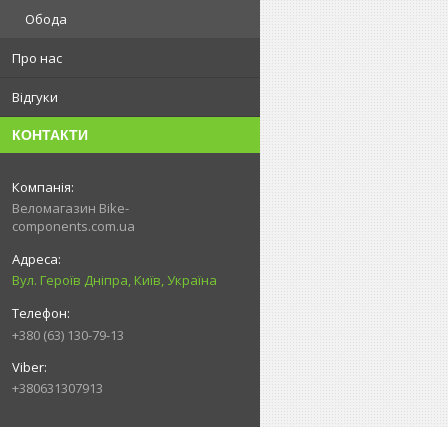
Обода
Про нас
Відгуки
КОНТАКТИ
Веломагазин Bike-
components.com.ua
Вул. Героїв Дніпра, Київ, Україна
+380 (63) 130-79-13
+380631307913