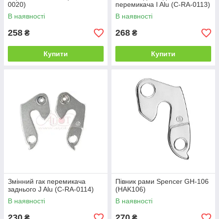
0020)
перемикача I Alu (C-RA-0113)
В наявності
В наявності
258
268
₴
₴
Купити
Купити
Змінний гак перемикача
Півник рами Spencer GH-106
заднього J Alu (C-RA-0114)
(HAK106)
В наявності
В наявності
230
270
₴
₴