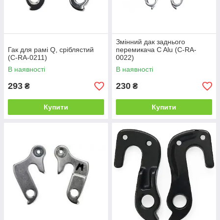
Змінний дак заднього
Гак для рамі Q, сріблястий
перемикача C Alu (C-RA-
(C-RA-0211)
0022)
В наявності
В наявності
293
230
₴
₴
Купити
Купити