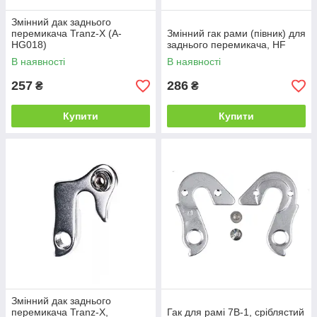
Змінний дак заднього
перемикача Tranz-X (A-
Змінний гак рами (півник) для
HG018)
заднього перемикача, HF
В наявності
В наявності
257
286
₴
₴
Купити
Купити
Змінний дак заднього
перемикача Tranz-X,
Гак для рамі 7B-1, сріблястий