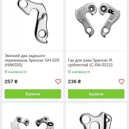
Змінний дак заднього
перемикача Spencer GH-020
Гак для рамі Spencer R,
(HAK020)
сріблястий (C-RA-0212)
В наявності
В наявності
257
236
₴
₴
Купити
Купити