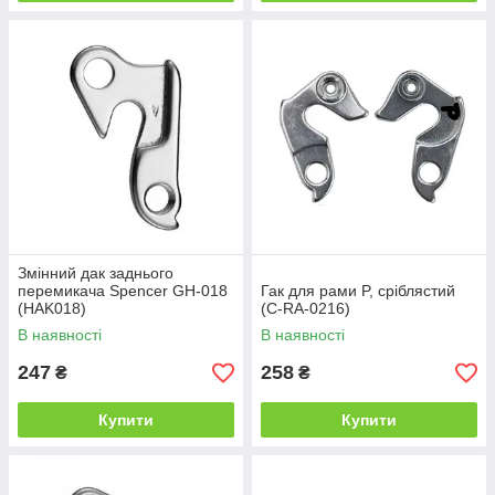
Змінний дак заднього
перемикача Spencer GH-018
Гак для рами P, сріблястий
(HAK018)
(C-RA-0216)
В наявності
В наявності
247
258
₴
₴
Купити
Купити