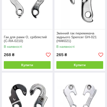
Змінний гак перемикача
Гак для рами O, сріблястий
заднього Spencer GH-021
(C-RA-0210)
(HAK021)
В наявності
В наявності
268
265
₴
₴
Купити
Купити