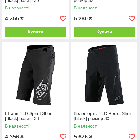
[Black] розмір 30
розмір 32
В наявності
В наявності
4 356
5 280
₴
₴
Купити
Купити
Штани TLD Sprint Short
Велошорты TLD Resist Short
[Black] розмір 38
[Black] размер 30
В наявності
В наявності
4 356
5 676
₴
₴