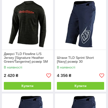
Джерсі TLD Flowline L/S
Jersey [Signature Heather
Штани TLD Sprint Short
Green/Tangerine] розмір SM
[Navy] розмір 30
В наявності
В наявності
2 420
4 356
₴
₴
Купити
Купити