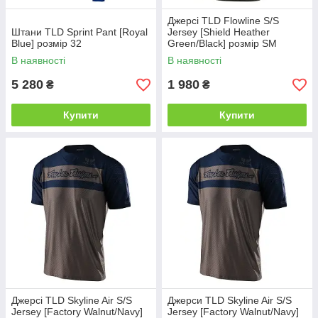
Джерсі TLD Flowline S/S
Штани TLD Sprint Pant [Royal
Jersey [Shield Heather
Blue] розмір 32
Green/Black] розмір SM
В наявності
В наявності
5 280
1 980
₴
₴
Купити
Купити
Джерсі TLD Skyline Air S/S
Джерси TLD Skyline Air S/S
Jersey [Factory Walnut/Navy]
Jersey [Factory Walnut/Navy]