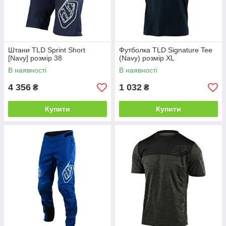
Штани TLD Sprint Short
Футболка TLD Signature Tee
[Navy] розмір 38
(Navy) розмір XL
В наявності
В наявності
4 356
1 032
₴
₴
Купити
Купити