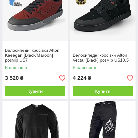
Велосипедні кросівки Afton
Keeegan [Black/Maroon]
Велосипедні кросівки Afton
розмір US7
Vectal [Black] розмір US10.5
В наявності
В наявності
3 520
4 224
₴
₴
Купити
Купити