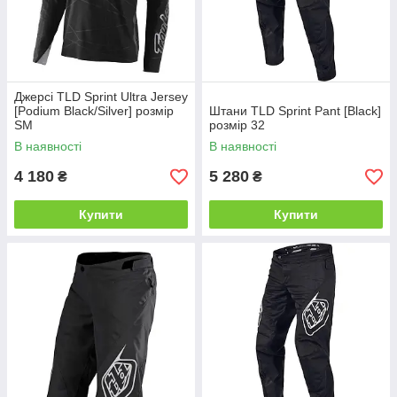
Джерсі TLD Sprint Ultra Jersey
[Podium Black/Silver] розмір
Штани TLD Sprint Pant [Black]
SM
розмір 32
В наявності
В наявності
4 180
5 280
₴
₴
Купити
Купити