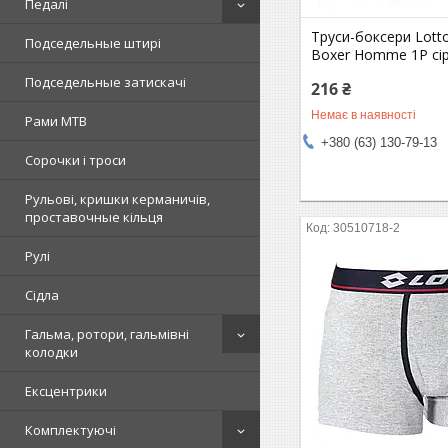
Педалі
Труси-боксери Lott
Подседельные штирі
Boxer Homme 1P сі
Подседельные затискачі
216 ₴
Немає в наявності
Рами MTB
+380 (63) 130-79-13
Сорочки і троси
Рульові, кришки керманичів,
проставочные кільця
30510718-2
Рулі
Сідла
Гальма, ротори, гальмівні
колодки
Ексцентрики
Комплектуючі