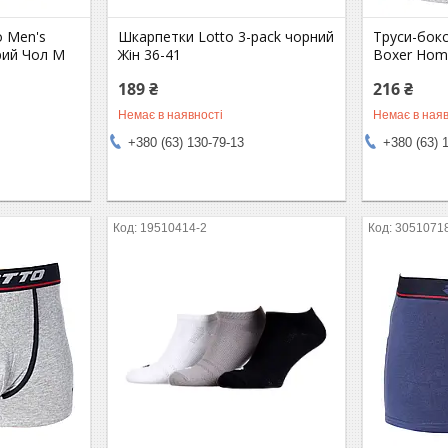
o Men's
Шкарпетки Lotto 3-pack чорний
Труси-бокс
рий Чол M
Жін 36-41
Boxer Hom
189 ₴
216 ₴
Немає в наявності
Немає в наяв
+380 (63) 130-79-13
+380 (63) 
19510414-2
3051071