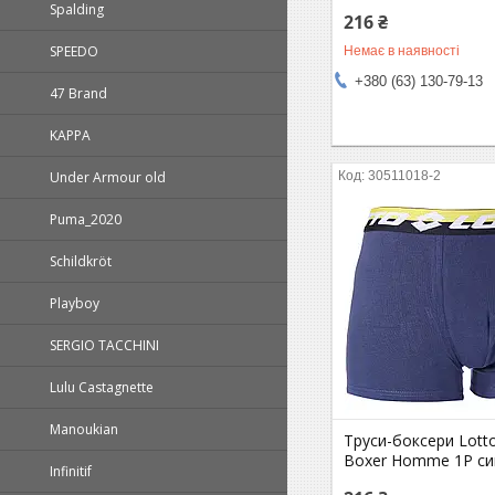
Spalding
216 ₴
SPEEDO
Немає в наявності
+380 (63) 130-79-13
47 Brand
KAPPA
30511018-2
Under Armour old
Puma_2020
Schildkröt
Playboy
SERGIO TACCHINI
Lulu Castagnette
Manoukian
Труси-боксери Lott
Boxer Homme 1P син
Infinitif