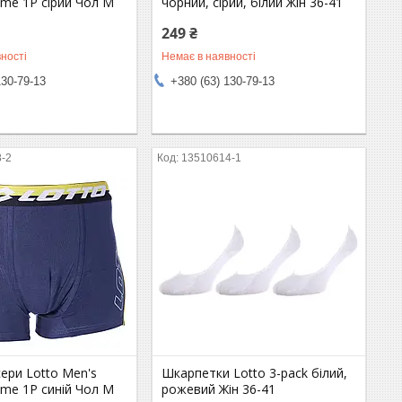
me 1P сірий Чол M
чорний, сірий, білий Жін 36-41
249 ₴
ності
Немає в наявності
130-79-13
+380 (63) 130-79-13
8-2
13510614-1
ери Lotto Men's
Шкарпетки Lotto 3-pack білий,
me 1P синій Чол M
рожевий Жін 36-41