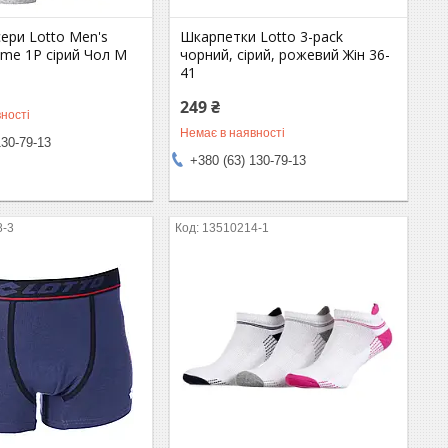
ери Lotto Men's
Шкарпетки Lotto 3-pack
me 1P сірий Чол M
чорний, сірий, рожевий Жін 36-
41
249 ₴
ності
Немає в наявності
130-79-13
+380 (63) 130-79-13
8-3
13510214-1