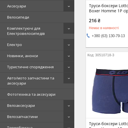
Труси-боксери Lott
Аксесуари
Boxer Homme 1P сір
Велосипеди
216 ₴
Комплектуючі для
Немає в наявності
Електровелосипедів
+380 (63) 130-79-13
Електро
30510718-3
Новинки, анонси
Туристичне спорядження
Авто/мото запчастини та
аксесуари
Фототехніка та аксесуари
Велоаксесуари
Велозапчастини
Труси-боксери Lott
Термобілизна