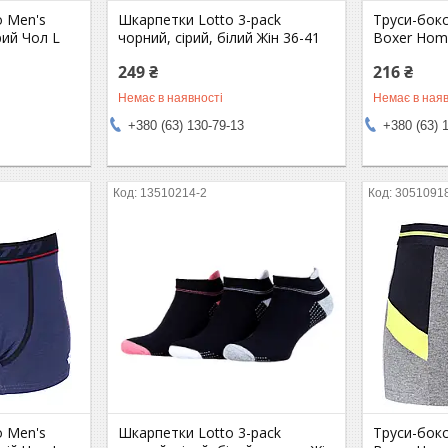
o Men's
Шкарпетки Lotto 3-pack
Труси-бокс
ий Чол L
чорний, сірий, білий Жін 36-41
Boxer Hom
249 ₴
216 ₴
Немає в наявності
Немає в наяв
+380 (63) 130-79-13
+380 (63) 
13510214-2
3051091
o Men's
Шкарпетки Lotto 3-pack
Труси-бокс