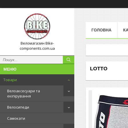
ГОЛОВНА
К
Веломагазин Bike-
components.com.ua
LOTTO
Товари
Велоаксесуари та
екіпірування
Велосипеди
Самокати