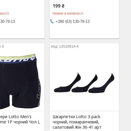
199 ₴
ності
Немає в наявності
130-79-13
+380 (63) 130-79-13
8-3
13510614-4
ери Lotto Men's
Шкарпетки Lotto 3-pack
me 1P чорний Чол L
чорний, помаранчевий,
салатовий Жін 36-41 арт