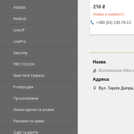
216 ₴
Adidas
Немає в наявності
Reebok
+380 (63) 130-79-13
LiveUP
LivePro
Saucony
PRO TOUCH
Веломагазин Bike-
New York Yankees
Розпродаж
Вул. Героїв Дніпра,
Гірськолижне
Лижні куртки та штани
Рюкзаки та сумки
Одяг та взуття