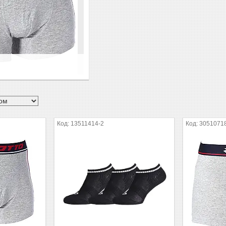
13511414-2
3051071