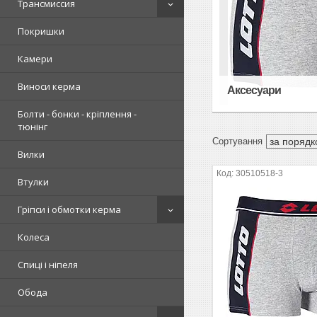
Трансмиссия
Покришки
Камери
Виноси керма
Аксесуари
Болти - бонки - кріплення -
тюнінг
Вилки
30510518-3
Втулки
Гріпси і обмотки керма
Колеса
Спиці і ніпеля
Обода