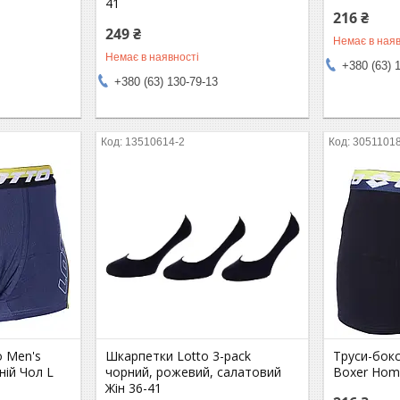
41
216 ₴
249 ₴
Немає в наяв
Немає в наявності
+380 (63) 
+380 (63) 130-79-13
13510614-2
3051101
o Men's
Шкарпетки Lotto 3-pack
Труси-бокс
ій Чол L
чорний, рожевий, салатовий
Boxer Hom
Жін 36-41