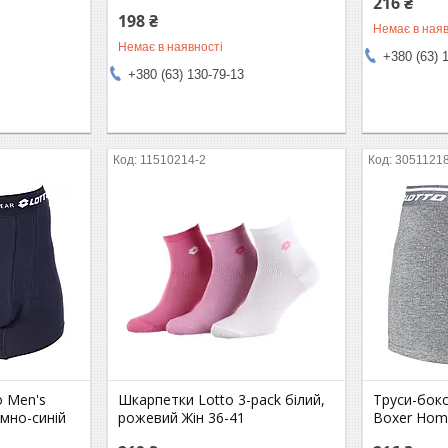
216 ₴
198 ₴
Немає в наяв
Немає в наявності
+380 (63) 
+380 (63) 130-79-13
11510214-2
3051121
o Men's
Шкарпетки Lotto 3-pack білий,
Труси-бокс
мно-синій
рожевий Жін 36-41
Boxer Hom