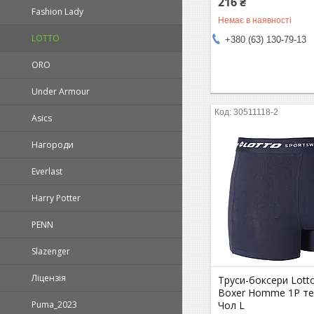
216 ₴
Fashion Lady
Немає в наявності
LOTTO
+380 (63) 130-79-13
ORO
Under Armour
30511118-2
Asics
Нагороди
Everlast
Harry Potter
PENN
Slazenger
Ліцензія
Труси-боксери Lott
Boxer Homme 1P те
Чол L
Puma_2023