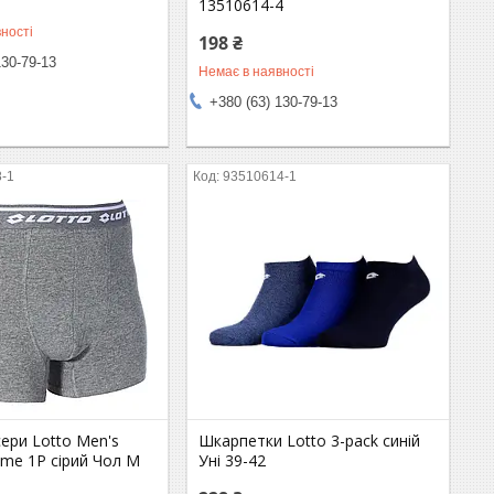
13510614-4
ності
198 ₴
130-79-13
Немає в наявності
+380 (63) 130-79-13
8-1
93510614-1
ери Lotto Men's
Шкарпетки Lotto 3-pack синій
me 1P сірий Чол M
Уні 39-42