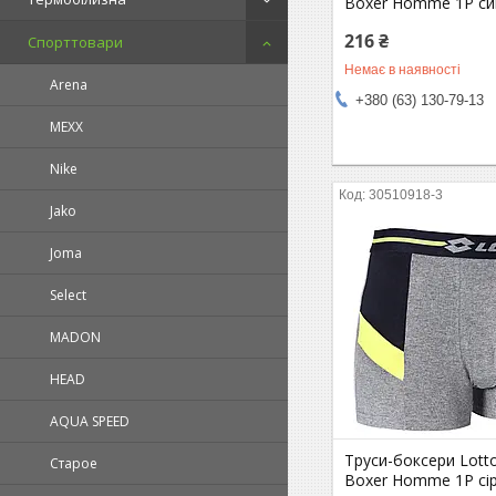
Boxer Homme 1P син
216 ₴
Спорттовари
Немає в наявності
Arena
+380 (63) 130-79-13
MEXX
Nike
30510918-3
Jako
Joma
Select
MADON
HEAD
AQUA SPEED
Труси-боксери Lott
Старое
Boxer Homme 1P сір