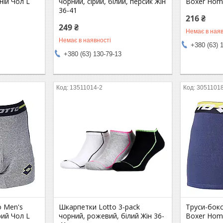
ій Чол L
чорний, сірий, білий, персик Жін
Boxer Hom
36-41
216 ₴
249 ₴
Немає в наяв
Немає в наявності
+380 (63) 
+380 (63) 130-79-13
13511014-2
3051101
o Men's
Шкарпетки Lotto 3-pack
Труси-бокс
ий Чол L
чорний, рожевий, білий Жін 36-
Boxer Hom