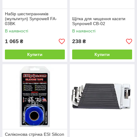
Набір шестигранників
(мультитул) Synpowell FA-
Щітка для чищення касети
03BK
Synpowell CB-02
В наявності
В наявності
1 065
238
₴
₴
Купити
Купити
Силіконова стрічка ESI Silicon