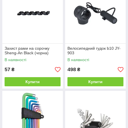
Захист рами на сорочку
Велосипедний гудок b10 JY-
Sheng-An Black (чорна)
903
В наявності
В наявності
57
498
₴
₴
Купити
Купити