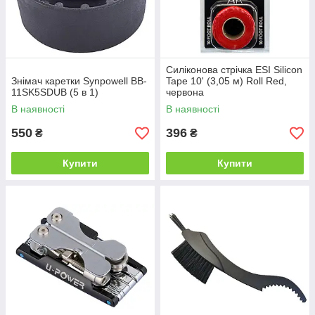
Силіконова стрічка ESI Silicon
Знімач каретки Synpowell BB-
Tape 10' (3,05 м) Roll Red,
11SK5SDUB (5 в 1)
червона
В наявності
В наявності
550
396
₴
₴
Купити
Купити