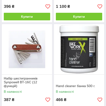
396
1 100
₴
₴
Купити
Купити
Набір шестигранників
Synpowell BT-16С (12
функцій)
Hand cleaner банка 500 г.
В наявності
В наявності
387
466
₴
₴