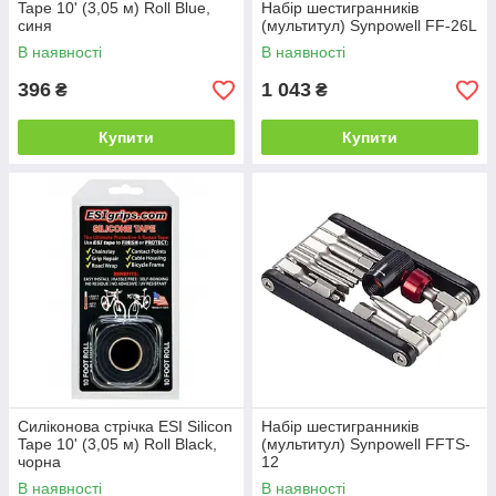
Tape 10' (3,05 м) Roll Blue,
Набір шестигранників
синя
(мультитул) Synpowell FF-26L
В наявності
В наявності
396
1 043
₴
₴
Купити
Купити
Силіконова стрічка ESI Silicon
Набір шестигранників
Tape 10' (3,05 м) Roll Black,
(мультитул) Synpowell FFTS-
чорна
12
В наявності
В наявності