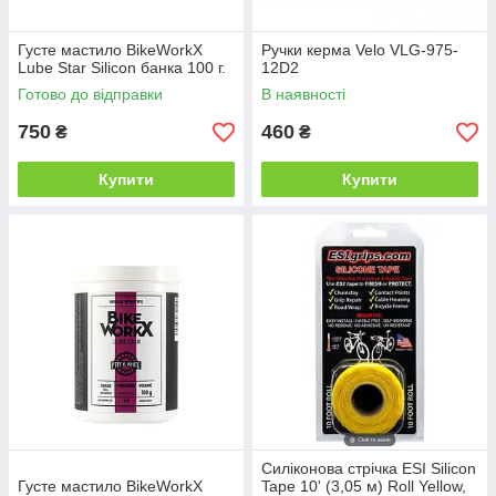
Густе мастило BikeWorkX
Ручки керма Velo VLG-975-
Lube Star Silicon банка 100 г.
12D2
Готово до відправки
В наявності
750
460
₴
₴
Купити
Купити
Силіконова стрічка ESI Silicon
Густе мастило BikeWorkX
Tape 10' (3,05 м) Roll Yellow,