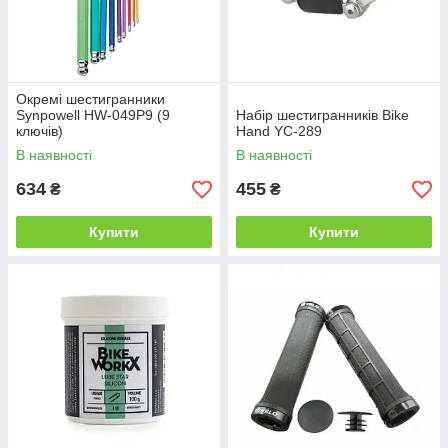
Окремі шестигранники
Synpowell HW-049P9 (9
Набір шестигранників Bike
ключів)
Hand YC-289
В наявності
В наявності
634
455
₴
₴
Купити
Купити