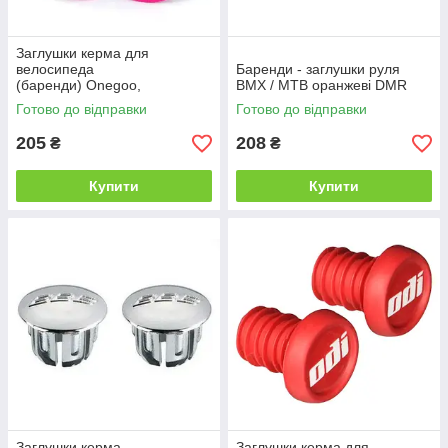
Заглушки керма для
велосипеда
Баренди - заглушки руля
(баренди) Onegoo,
BMX / MTB оранжеві DMR
алюмінієві, рожеві
Готово до відправки
Готово до відправки
205
208
₴
₴
Купити
Купити
Заглушки керма
Заглушки керма для