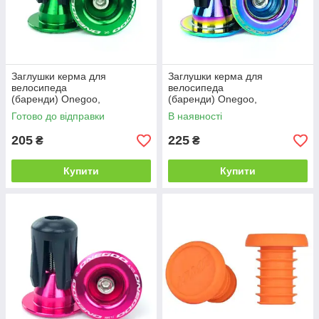
Заглушки керма для
Заглушки керма для
велосипеда
велосипеда
(баренди) Onegoo,
(баренди) Onegoo,
алюмінієві, зелені
алюмінієві, кольорові Oil-Silk
Готово до відправки
В наявності
205
225
₴
₴
Купити
Купити