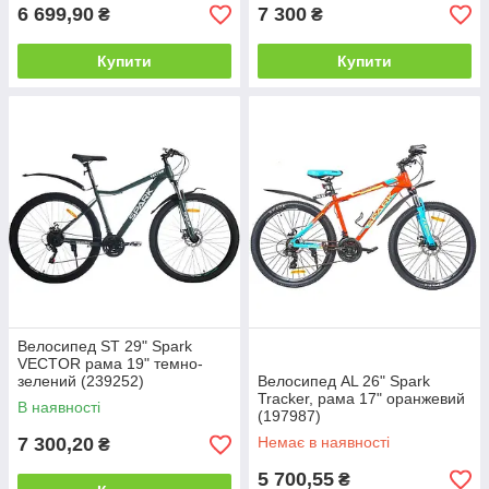
6 699,90
7 300
₴
₴
Купити
Купити
Велосипед ST 29" Spark
VECTOR рама 19" темно-
зелений (239252)
Велосипед AL 26" Spark
Tracker, рама 17" оранжевий
В наявності
(197987)
7 300,20
Немає в наявності
₴
5 700,55
₴