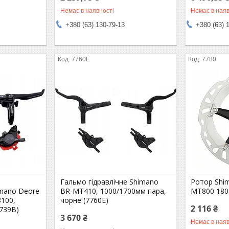
Немає в наявності
Немає в наяв
+380 (63) 130-79-13
+380 (63) 
7760E
7780
Гальмо гідравлічне Shimano
Ротор Shi
imano Deore
BR-MT410, 1000/1700мм пара,
MT800 180м
100,
чорне (7760E)
2 116 ₴
6739B)
3 670 ₴
Немає в наяв