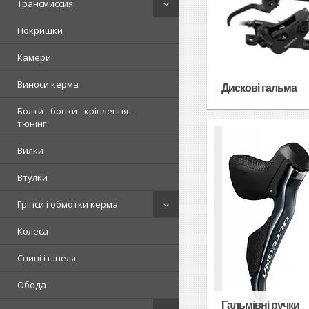
Трансмиссия
Покришки
Камери
Виноси керма
Дискові гальма
Болти - бонки - кріплення -
тюнінг
Вилки
Втулки
Гріпси і обмотки керма
Колеса
Спиці і ніпеля
Обода
Гальмівні ручки