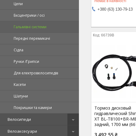
Немає в наявності
Цепи
+380 (63) 130-79-13
Ексцентрики / осі
Гальмівні системи
66739B
Передні перемикачі
Сідла
Ручки /Грипси
Для електровелосипедів
Касети
Шатуни
Тормоз дисковый
Покришки та камери
гидравлический Sh
XT BL-T8100+BR-M8
Велосипеди
задний, 1700 мм (6
Велоаксесуари
3 492,55 ₴