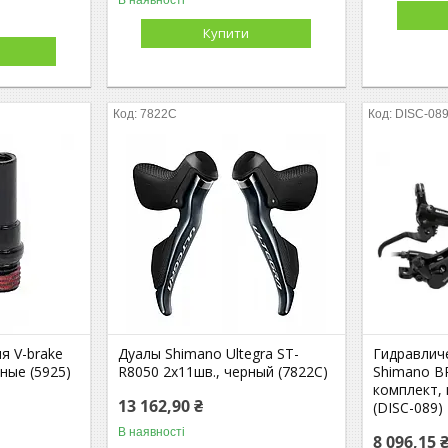
Купити
7822C
DISC-08
я V-brake
Дуалы Shimano Ultegra ST-
Гидравлич
ные (5925)
R8050 2x11шв., черный (7822C)
Shimano B
комплект, 
13 162,90 ₴
(DISC-089)
В наявності
8 096,15 