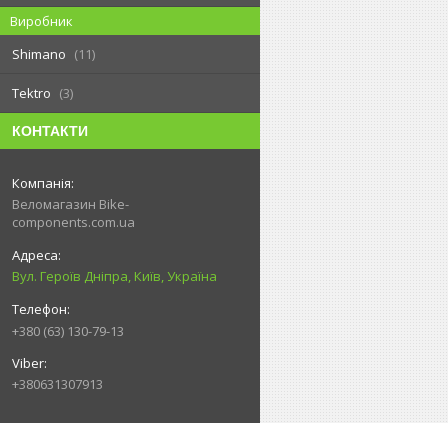
Виробник
Shimano
11
Tektro
3
КОНТАКТИ
Веломагазин Bike-
components.com.ua
Вул. Героїв Дніпра, Київ, Україна
+380 (63) 130-79-13
+380631307913