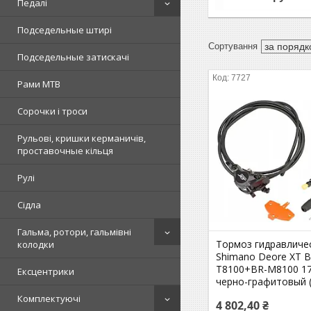
Педалі
Подседельные штирі
Подседельные затискачі
7727
Рами MTB
Сорочки і троси
Рульові, кришки керманичів,
проставочные кільця
Рулі
Сідла
Гальма, ротори, гальмівні
Тормоз гидравличе
колодки
Shimano Deore XT B
T8100+BR-M8100 1
Ексцентрики
черно-графитовый 
Комплектуючі
4 802,40 ₴