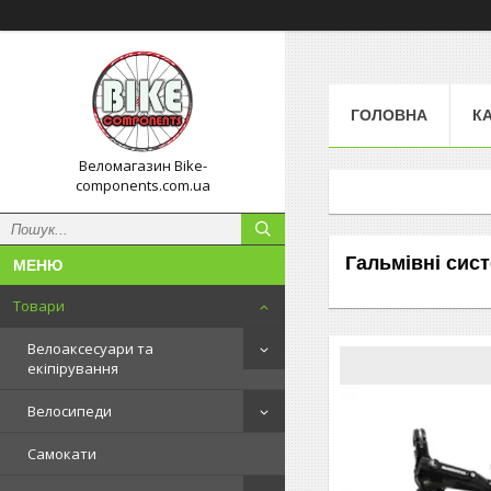
ГОЛОВНА
К
Веломагазин Bike-
components.com.ua
Гальмівні сис
Товари
Велоаксесуари та
екіпірування
Велосипеди
Самокати