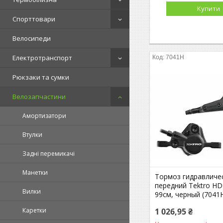
Купити
Спорттовари
Велосипеди
Електротранспорт
7041H
Рюкзаки та сумки
Велозапчастини
Амортизатори
Втулки
Задні перемикачі
Манетки
Тормоз гидравличе
передний Tektro H
Вилки
99см, черный (7041
1 026,95 ₴
Каретки