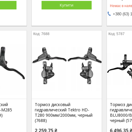
Купити
Немає в наяв
+380 (63) 
7688
5787
ский
Тормоз дисковый
Тормоз ди
D-M285
гидравлический Tektro HD-
гидравлич
H)
T280 900мм/2000мм, черный
BLU8000/B
(7688)
черный (57
2 259,75 ₴
6 496,35 