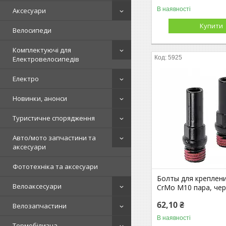
В наявності
Аксесуари
Купити
Велосипеди
Комплектуючі для
5925
Електровелосипедів
Електро
Новинки, анонси
Туристичне спорядження
Авто/мото запчастини та
аксесуари
Фототехніка та аксесуари
Болты для креплени
Велоаксесуари
CrMo M10 пара, чер
62,10 ₴
Велозапчастини
В наявності
Термобілизна