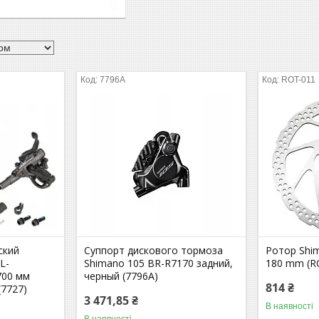
7796A
ROT-011
ский
Суппорт дискового тормоза
Ротор Shim
L-
Shimano 105 BR-R7170 задний,
180 mm (R
700 мм
черный (7796A)
814 ₴
(7727)
3 471,85 ₴
В наявності
В наявності