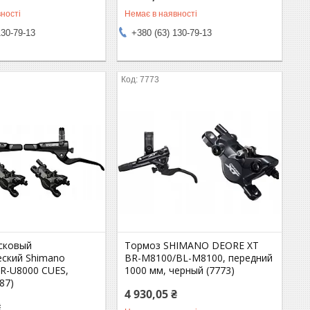
ності
Немає в наявності
130-79-13
+380 (63) 130-79-13
7773
сковый
Тормоз SHIMANO DEORE XT
еский Shimano
BR-M8100/BL-M8100, передний
R-U8000 CUES,
1000 мм, черный (7773)
87)
4 930,05 ₴
₴