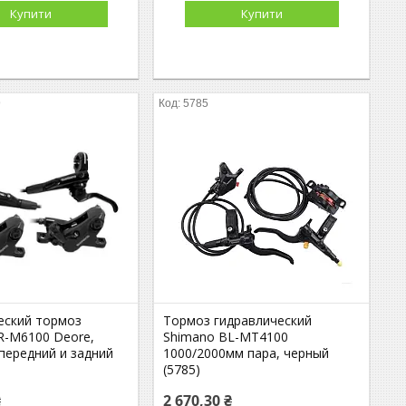
Купити
Купити
9
5785
еский тормоз
Тормоз гидравлический
R-M6100 Deore,
Shimano BL-MT4100
передний и задний
1000/2000мм пара, черный
(5785)
₴
2 670,30 ₴