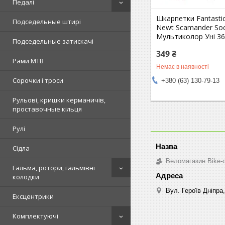
Педалі
Шкарпетки Fantasti
Подседельные штирі
Newt Scamander Soc
Мультиколор Уні 36
Подседельные затискачі
349 ₴
Рами MTB
Немає в наявності
Сорочки і троси
+380 (63) 130-79-13
Рульові, кришки керманичів,
проставочные кільця
Рулі
Сідла
Веломагазин Bike-
Гальма, ротори, гальмівні
колодки
Вул. Героїв Дніпра,
Ексцентрики
Комплектуючі