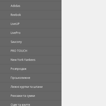
Adidas
Reebok
LiveUP
LivePro
Saucony
PRO TOUCH
New York Yankees
Розпродаж
Гірськолижне
Лижні куртки та штани
Рюкзаки та сумки
Одяг та взуття