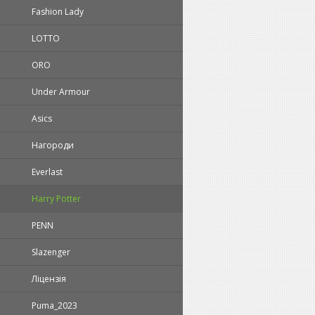
Fashion Lady
LOTTO
ORO
Under Armour
Asics
Нагороди
Everlast
Harry Potter
PENN
Slazenger
Ліцензія
Puma_2023