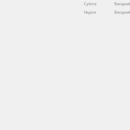
Субота
Вихідни
Неділя
Вихідни