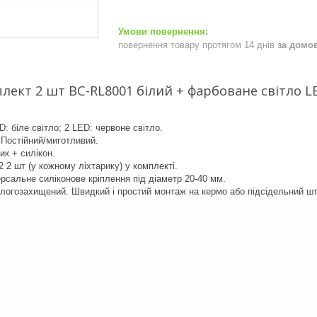
повернення товару протягом 14 днів
за домо
лект 2 шт BC-RL8001 білий + фарбоване світло LE
D: біле світло; 2 LED: червоне світло.
 Постійний/миготливий.
ик + силікон.
 2 шт (у кожному ліхтарику) у комплекті.
ерсальне силіконове кріплення під діаметр 20-40 мм.
ологозахищений. Швидкий і простий монтаж на кермо або підсідельний ш