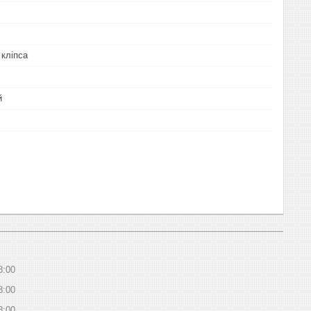
 кліпса
й
8:00
8:00
8:00