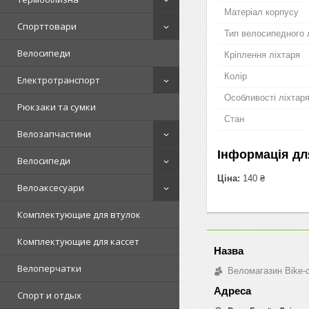
Матеріал корпусу
Спорттовари
Тип велосипедного 
Велосипеди
Кріплення ліхтаря
Колір
Електротранспорт
Особливості ліхтар
Рюкзаки та сумки
Стан
Велозапчастини
Інформація дл
Велосипеди
Ціна:
140 ₴
Велоаксесуари
Комплектующие для втулок
Комплектующие для кассет
Велоперчатки
Веломагазин Bike-
Спорт и отдых