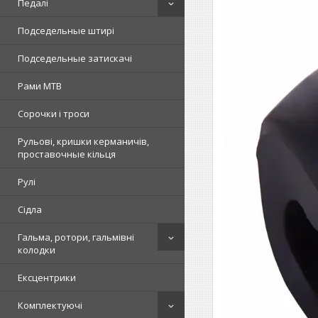
Педалі
Подседельные штирі
Подседельные затискачі
Рами MTB
Сорочки і троси
Рульові, кришки керманичів,
проставочные кільця
Рулі
Сідла
Гальма, ротори, гальмівні
колодки
Ексцентрики
Комплектуючі