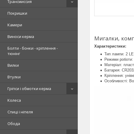
Трансмиссия
Покришки
Камери
Виноси керма
Мигалки, комп
Характеристики:
Болти - бонки - кріплення -
тюнінг
Тип лампи: 2 LE
Режими роботи:
Матеріал: пласт
Вилки
Батарея: CR2032
Кріплення: унів
Втулки
Особливості: В
Гріпси і обмотки керма
Колеса
Спиці і ніпеля
Обода