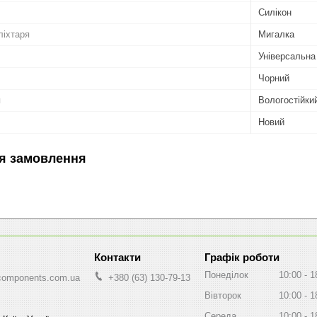
Силікон
ліхтаря
Мигалка
Універсальна
Чорний
я
Вологостійки
Новий
я замовлення
Графік роботи
Понеділок
10:00
1
components.com.ua
+380 (63) 130-79-13
Вівторок
10:00
1
Середа
10:00
1