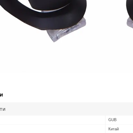
и
ути
GUB
Китай