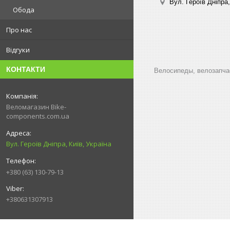
Вул. Героїв Дніпра,
Обода
Про нас
Відгуки
КОНТАКТИ
Велосипеды, велозапчас
Веломагазин Bike-
components.com.ua
Вул. Героїв Дніпра, Київ, Україна
+380 (63) 130-79-13
+380631307913