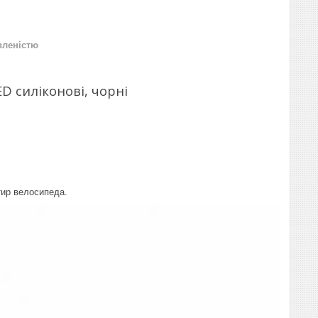
вленістю
D силіконові, чорні
тир велосипеда.