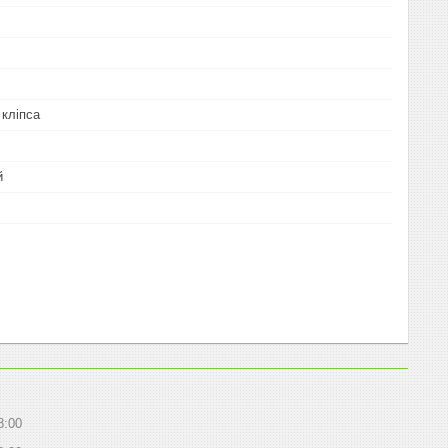
 кліпса
й
8:00