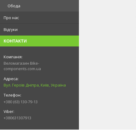
Обода
Про нас
Відгуки
КОНТАКТИ
Веломагазин Bike-
components.com.ua
Вул. Героїв Дніпра, Київ, Україна
+380 (63) 130-79-13
+380631307913