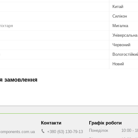
Китай
Силікон
ліхтаря
Мигалка
Універсальна
Червоний
я
Вологостійки
Новий
я замовлення
Графік роботи
Понеділок
10:00
1
components.com.ua
+380 (63) 130-79-13