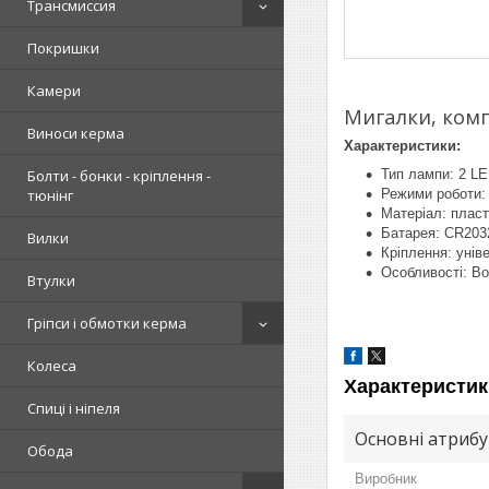
Трансмиссия
Покришки
Камери
Мигалки, комп
Виноси керма
Характеристики:
Тип лампи: 2 LE
Болти - бонки - кріплення -
Режими роботи:
тюнінг
Матеріал: пласт
Батарея: CR2032
Вилки
Кріплення: унів
Особливості: В
Втулки
Гріпси і обмотки керма
Колеса
Характеристик
Спиці і ніпеля
Основні атриб
Обода
Виробник