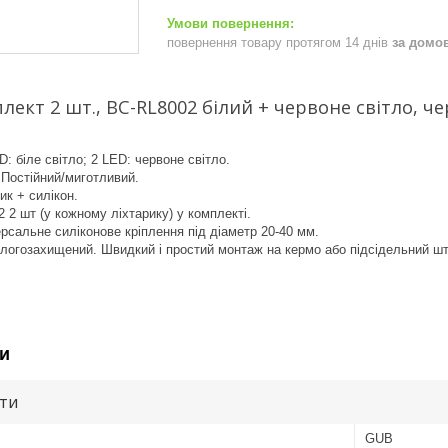
повернення товару протягом 14 днів
за домо
лект 2 шт., BC-RL8002 білий + червоне світло, че
D: біле світло; 2 LED: червоне світло.
 Постійний/миготливий.
ик + силікон.
 2 шт (у кожному ліхтарику) у комплекті.
ерсальне силіконове кріплення під діаметр 20-40 мм.
ологозахищений. Швидкий і простий монтаж на кермо або підсідельний ш
и
ути
GUB