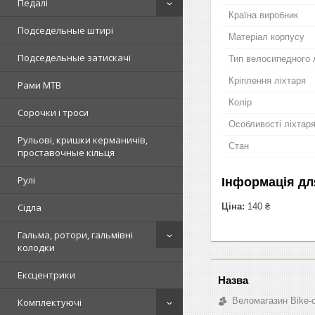
Педалі
Країна виробник
Подседельные штирі
Матеріал корпусу
Подседельные затискачі
Тип велосипедного 
Кріплення ліхтаря
Рами MTB
Колір
Сорочки і троси
Особливості ліхтар
Рульові, кришки керманичів,
Стан
проставочные кільця
Рулі
Інформація дл
Ціна:
140 ₴
Сідла
Гальма, ротори, гальмівні
колодки
Ексцентрики
Веломагазин Bike-
Комплектуючі