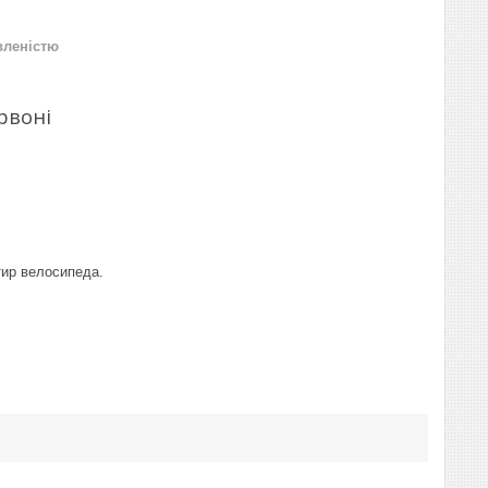
вленістю
рвоні
тир велосипеда.