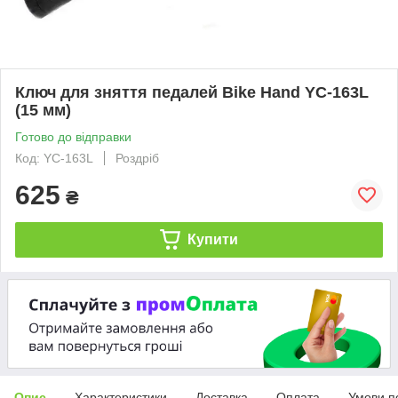
Ключ для зняття педалей Bike Hand YC-163L
(15 мм)
Готово до відправки
Код: YC-163L
Роздріб
625
₴
Купити
Опис
Характеристики
Доставка
Оплата
Умови п