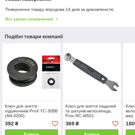
Повернення товару впродовж 14 днів за домовленістю
Всі умови повернення
Подібні товари компанії
Ключ для зняття
Ключ для зняття педалей
Ключ
підшипників ProX YC-30BB
та шатунів велосипеда,
вело
(AN-0200)
Prox RC-W501
мм)
392
369
180
₴
₴
Купити
Купити