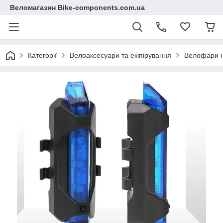
Веломагазин Bike-components.com.ua
Категорії
Велоаксесуари та екіпірування
Велофари і