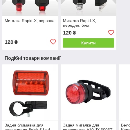
Мигалка Rapid-X, червона
Мигалка Rapid-X,
передня, біла
120
₴
120
₴
Купити
Подібні товари компанії
Задня блимавка для
Задня мигалка для
Вело
велосипеда Baisk 5 Led
велосипеда b10 JY-6003T
Kand