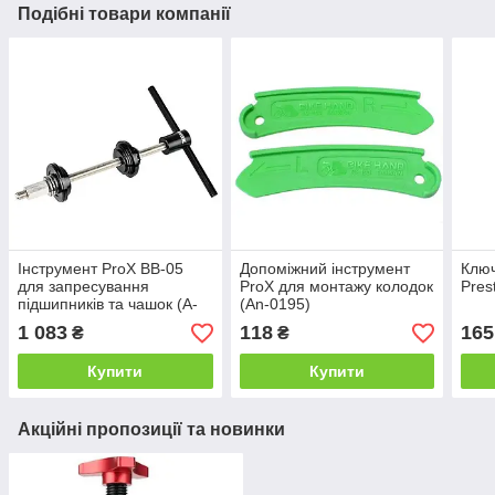
Подібні товари компанії
Інструмент ProX BB-05
Допоміжний інструмент
Ключ
для запресування
ProX для монтажу колодок
Pres
підшипників та чашок (A-
(An-0195)
N-0319)
1 083
118
165
₴
₴
Купити
Купити
Акційні пропозиції та новинки