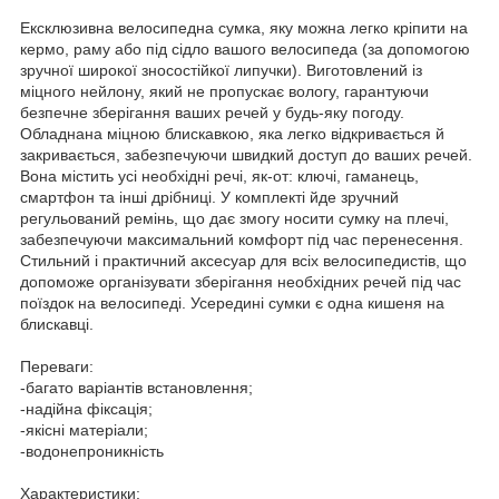
Ексклюзивна велосипедна сумка, яку можна легко кріпити на
кермо, раму або під сідло вашого велосипеда (за допомогою
зручної широкої зносостійкої липучки). Виготовлений із
міцного нейлону, який не пропускає вологу, гарантуючи
безпечне зберігання ваших речей у будь-яку погоду.
Обладнана міцною блискавкою, яка легко відкривається й
закривається, забезпечуючи швидкий доступ до ваших речей.
Вона містить усі необхідні речі, як-от: ключі, гаманець,
смартфон та інші дрібниці. У комплекті йде зручний
регульований ремінь, що дає змогу носити сумку на плечі,
забезпечуючи максимальний комфорт під час перенесення.
Стильний і практичний аксесуар для всіх велосипедистів, що
допоможе організувати зберігання необхідних речей під час
поїздок на велосипеді. Усередині сумки є одна кишеня на
блискавці.
Переваги:
-багато варіантів встановлення;
-надійна фіксація;
-якісні матеріали;
-водонепроникність
Характеристики: