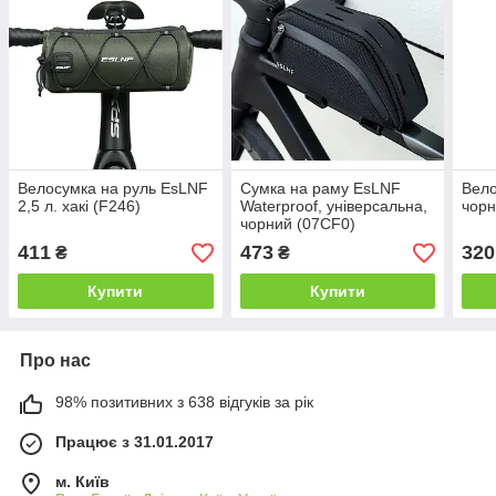
Велосумка на руль EsLNF
Сумка на раму EsLNF
Вело
2,5 л. хакі (F246)
Waterproof, універсальна,
чор
чорний (07CF0)
411
473
320
₴
₴
Купити
Купити
Про нас
98% позитивних з 638 відгуків за рік
Працює з 31.01.2017
м. Київ