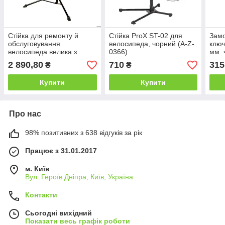
Стійка для ремонту й
Стійка ProX ST-02 для
Замо
обслуговування
велосипеда, чорний (A-Z-
ключ
велосипеда велика з
0366)
мм. 
полицею для інструментів
2 890,80
710
315
₴
₴
KAIWEI KW-7078-16
Купити
Купити
Про нас
98% позитивних з 638 відгуків за рік
Працює з 31.01.2017
м. Київ
Вул. Героїв Дніпра, Київ, Україна
Контакти
Сьогодні вихідний
Показати весь графік роботи