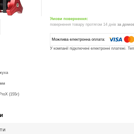
повернення товару протягом 14 днів
за домо
У компанії підключені електронні платежі. Те
ожуха
 мм
ProX (155г)
и
ути