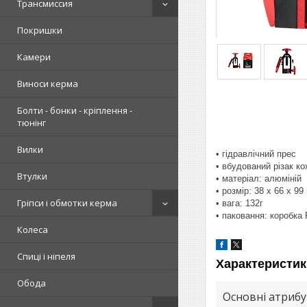
Трансмиссия
Покришки
Камери
Виноси керма
Болти - бонки - кріплення -
тюнінг
Вилки
• гідравлічний прес
• вбудований різак к
Втулки
• матеріал: алюміній
• розмір: 38 х 66 х 99
Гріпси і обмотки керма
• вага: 132г
• паковання: коробка 
Колеса
Спиці і ніпеля
Характеристик
Обода
Основні атриб