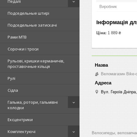
Педалі
Виробник
Подседельные штирі
Інформація дл
Подседельные затискачі
Ціна:
1 889 ₴
Рами MTB
Сорочки і троси
Рульові, кришки керманичів,
проставочные кільця
Веломагазин Bike-
Рулі
Сідла
Вул. Героїв Дніпра,
Гальма, ротори, гальмівні
колодки
Ексцентрики
Комплектуючі
Велосипеды, велозапчас