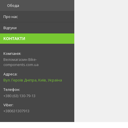
Обода
Про нас
Відгуки
КОНТАКТИ
Веломагазин Bike-
components.com.ua
Вул. Героїв Дніпра, Київ, Україна
+380 (63) 130-79-13
+380631307913