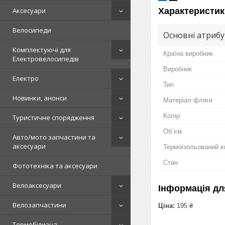
Характеристик
Аксесуари
Велосипеди
Основні атриб
Комплектуючі для
Країна виробник
Електровелосипедів
Виробник
Електро
Тип
Новинки, анонси
Матеріал фляги
Колір
Туристичне спорядження
Об`єм
Авто/мото запчастини та
аксесуари
Термоізольований к
Стан
Фототехніка та аксесуари
Велоаксесуари
Інформація дл
Велозапчастини
Ціна:
195 ₴
Термобілизна