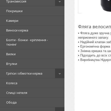
Трансмиссия
Покришки
Камери
Фляга велосип
Виноси керма
• Фляга дуже зручна 
неприємного запаху.
Болти - бонки - кріплення -
• Надійний клапан за
тюнінг
• Ергономічна форма 
• Знімна кришка та 
Вилки
• Підходить до всіх 
• Виробництва Нідерл
Втулки
Гріпси і обмотки керма
Колеса
Спиці і ніпеля
Обода