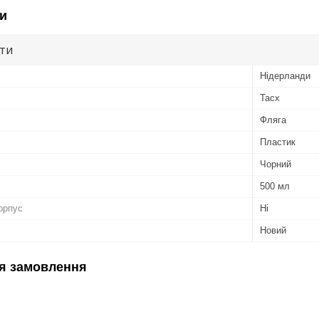
и
ути
Нідерланди
Tacx
Фляга
Пластик
Чорний
500 мл
орпус
Ні
Новий
я замовлення