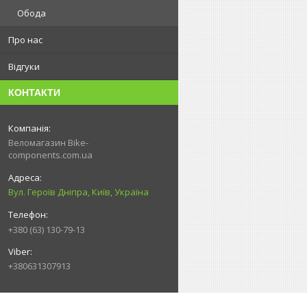
Обода
Про нас
Відгуки
КОНТАКТИ
Веломагазин Bike-
components.com.ua
Вул. Героїв Дніпра, Київ, Україна
+380 (63) 130-79-13
+380631307913