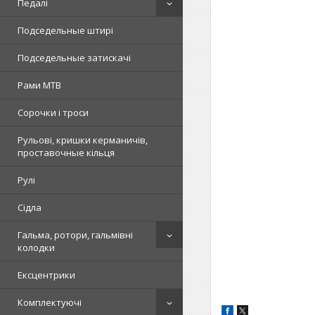
Педалі
Подседельные штирі
Подседельные затискачі
Рами MTB
Сорочки і троси
Рульові, кришки керманичів,
проставочные кільця
Рулі
Сідла
Гальма, ротори, гальмівні
колодки
Ексцентрики
Комплектуючі