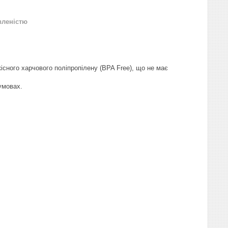
вленістю
існого харчового поліпропілену (BPA Free), що не має
умовах.