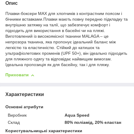
Опис
Плавки-боксери ​​MAX для хлопчиків з контрастним поясом і
бічними вставками.Плавки мають повну передню підкладку та
внутрішню затяжку на талії, що забезпечує комфорт і
підходить для використання в басейні чи на пляжі.
Виготовлений із високоякісної тканини MALAGA – це
непрозора тканина, яка пропонує ідеальний баланс між
легкістю та еластичністю. Стійкий до катишок та
ультрафіолетових променів (UPF 50+), він ідеально підходить
для пляжного одягу та відповідає найвищим вимогам.
Ідеальна пропозиція як для басейну, так і для пляжу.
Приховати
Характеристики
Основні атрибути
Виробник
Aqua Speed
Склад
80% поліамід, 20% еластан
Користувальницькі характеристики