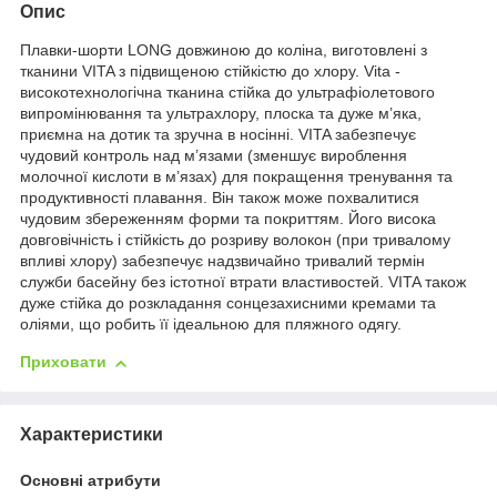
Опис
Плавки-шорти ​​LONG довжиною до коліна, виготовлені з
тканини VITA з підвищеною стійкістю до хлору. Vita -
високотехнологічна тканина стійка до ультрафіолетового
випромінювання та ультрахлору, плоска та дуже м’яка,
приємна на дотик та зручна в носінні. VITA забезпечує
чудовий контроль над м’язами (зменшує вироблення
молочної кислоти в м’язах) для покращення тренування та
продуктивності плавання. Він також може похвалитися
чудовим збереженням форми та покриттям. Його висока
довговічність і стійкість до розриву волокон (при тривалому
впливі хлору) забезпечує надзвичайно тривалий термін
служби басейну без істотної втрати властивостей. VITA також
дуже стійка до розкладання сонцезахисними кремами та
оліями, що робить її ідеальною для пляжного одягу.
Приховати
Характеристики
Основні атрибути