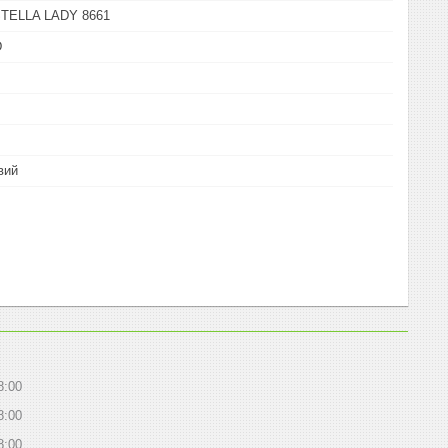
STELLA LADY 8661
D
вий
8:00
8:00
8:00