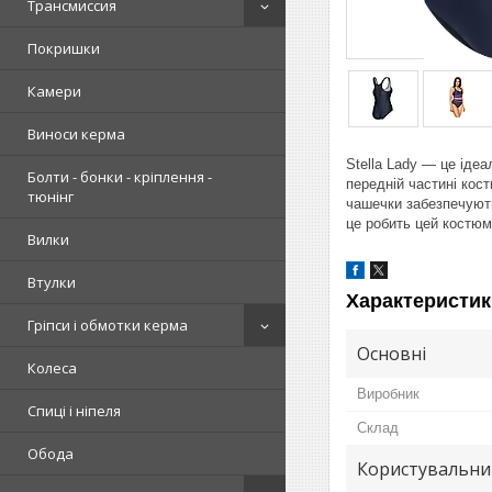
Трансмиссия
Покришки
Камери
Виноси керма
Stella Lady — це іде
Болти - бонки - кріплення -
передній частині кост
тюнінг
чашечки забезпечують
це робить цей костюм
Вилки
Втулки
Характеристик
Гріпси і обмотки керма
Основні
Колеса
Виробник
Спиці і ніпеля
Склад
Обода
Користувальни