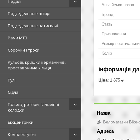
Педалі
Англійська назва
Подседельные штирі
Бренд
Стать
Подседельные затискачі
Призначення
Рами MTB
Розмір постачальни
Сорочки і троси
Колір
Рульові, кришки керманичів,
проставочные кільця
Інформація дл
Рулі
Ціна:
1 875 ₴
Сідла
Гальма, ротори, гальмівні
колодки
Ексцентрики
Веломагазин Bike-
Комплектуючі