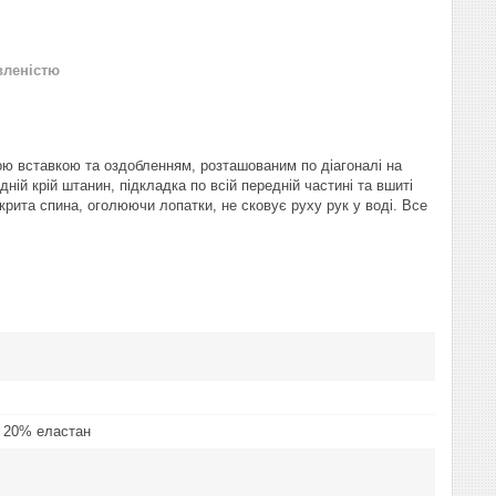
вленістю
ою вставкою та оздобленням, розташованим по діагоналі на
ній крій штанин, підкладка по всій передній частині та вшиті
рита спина, оголюючи лопатки, не сковує руху рук у воді. Все
 20% еластан