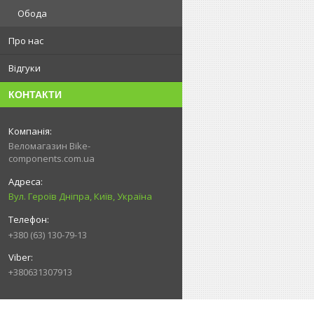
Обода
Про нас
Відгуки
КОНТАКТИ
Веломагазин Bike-
components.com.ua
Вул. Героїв Дніпра, Київ, Україна
+380 (63) 130-79-13
+380631307913