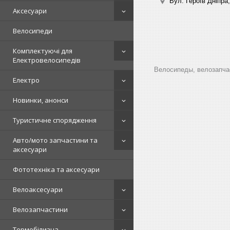
Вул. Героїв Дніпра,
Аксесуари
Велосипеди
Комплектуючі для
Електровелосипедів
Велосипеды, велозапчас
Електро
Новинки, анонси
Туристичне спорядження
Авто/мото запчастини та
аксесуари
Фототехніка та аксесуари
Велоаксесуари
Велозапчастини
Термобілизна