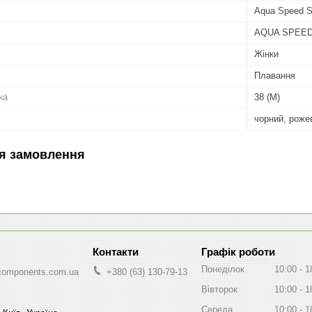
Aqua Speed 
AQUA SPEE
Жінки
Плавання
ка
38 (M)
чорний, роже
я замовлення
Графік роботи
Понеділок
10:00
1
components.com.ua
+380 (63) 130-79-13
Вівторок
10:00
1
Середа
10:00
1