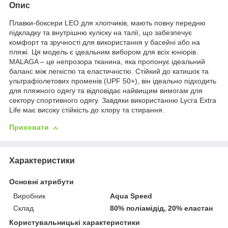
Опис
Плавки-боксери LEO для хлопчиків, мають повну передню
підкладку та внутрішню куліску на талії, що забезпечує
комфорт та зручності для використання у басейні або на
пляжі. Ця модель є ідеальним вибором для всіх юніорів.
MALAGA – це непрозора тканина, яка пропонує ідеальний
баланс між легкістю та еластичністю. Стійкий до катишок та
ультрафіолетових променів (UPF 50+), він ідеально підходить
для пляжного одягу та відповідає найвищим вимогам для
сектору спортивного одягу. Завдяки використанню Lycra Extra
Life має високу стійкість до хлору та стирання.
Приховати
Характеристики
Основні атрибути
Виробник
Aqua Speed
Склад
80% поліамідід, 20% еластан
Користувальницькі характеристики