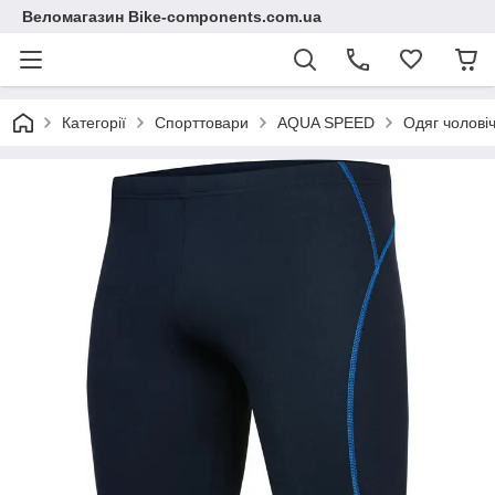
Веломагазин Bike-components.com.ua
Категорії
Спорттовари
AQUA SPEED
Одяг чолові