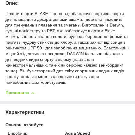
Опис
Плавки-шорти BLAKE – це довгі, облягаючі спортивні шорти
для плавання з декоративними швами. Ідеально підходить
для тренувань з плавання та змагань. Виготовлені з Darwin,
суміші поліестеру та PBT, яка забезпечує шортам Blake
мінімальне поглинання вологи, чудове збереження форми та
пам’ять, чудову стійкість до хлору, а також захист від сонця з
рейтингом UPF 50+ для запобігання вицвітанню. Еластичний і
міцний з ідеальною посадкою, DARWIN ідеально підходить
для водних видів спорту в цілому (навіть для
найекстремальніших, таких як серфінг, каякінг, вейкбординг
тощо). Він був створений для світу спортивних водних видів
спорту, оскільки може задовольнити очікування
найвибагливіших користувачів.
Приховати
Характеристики
Основні атрибути
Виробник
Aqua Speed