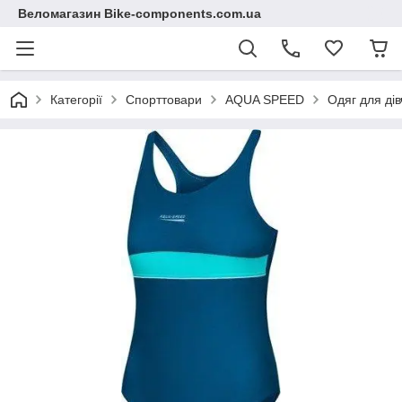
Веломагазин Bike-components.com.ua
Категорії
Спорттовари
AQUA SPEED
Одяг для дів