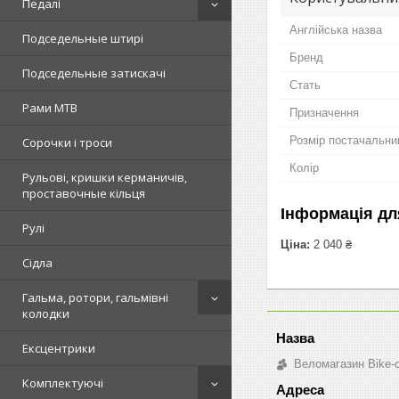
Педалі
Англійська назва
Подседельные штирі
Бренд
Подседельные затискачі
Стать
Рами MTB
Призначення
Розмір постачальни
Сорочки і троси
Колір
Рульові, кришки керманичів,
проставочные кільця
Інформація дл
Рулі
Ціна:
2 040 ₴
Сідла
Гальма, ротори, гальмівні
колодки
Ексцентрики
Веломагазин Bike-
Комплектуючі