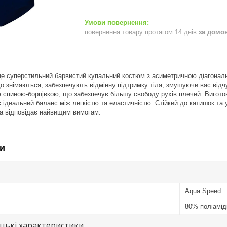
повернення товару протягом 14 днів
за домо
це суперстильний барвистий купальний костюм з асиметричною діагональ
що знімаються, забезпечують відмінну підтримку тіла, змушуючи вас відч
ю спиною-борцівкою, що забезпечує більшу свободу рухів плечей. Вигото
є ідеальний баланс між легкістю та еластичністю. Стійкий до катишок та 
а відповідає найвищим вимогам.
и
Aqua Speed
80% поліамід
цькі характеристики