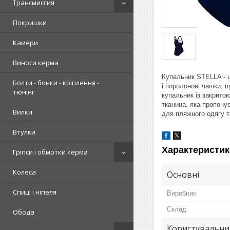
Трансмиссия
Покришки
Камери
Виноси керма
Купальник STELLA - 
Болти - бонки - кріплення -
і поролонові чашки, 
тюнінг
купальник із закрито
тканина, яка пропону
Вилки
для пляжного одягу т
Втулки
Характеристик
Гріпси і обмотки керма
Колеса
Основні
Спиці і ніпеля
Виробник
Склад
Обода
Користувальни