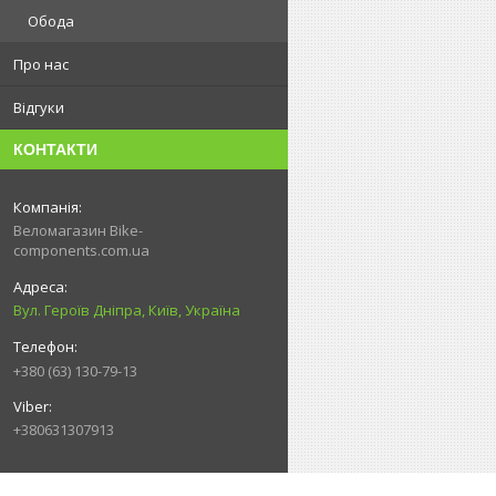
Обода
Про нас
Відгуки
КОНТАКТИ
Веломагазин Bike-
components.com.ua
Вул. Героїв Дніпра, Київ, Україна
+380 (63) 130-79-13
+380631307913