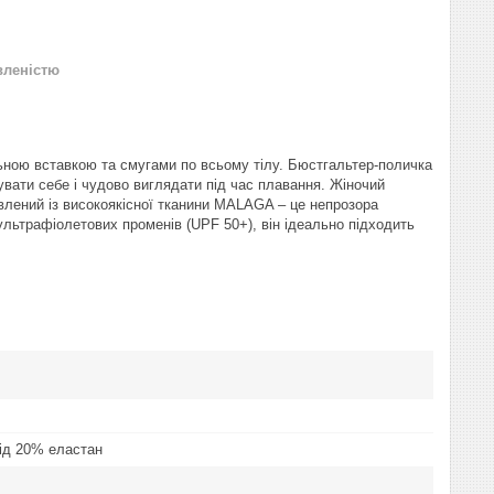
вленістю
ною вставкою та смугами по всьому тілу. Бюстгальтер-поличка
увати себе і чудово виглядати під час плавання. Жіночий
влений із високоякісної тканини MALAGA – це непрозора
ультрафіолетових променів (UPF 50+), він ідеально підходить
ід 20% еластан