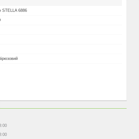
e STELLA 6886
D
бірюзовий
8:00
8:00