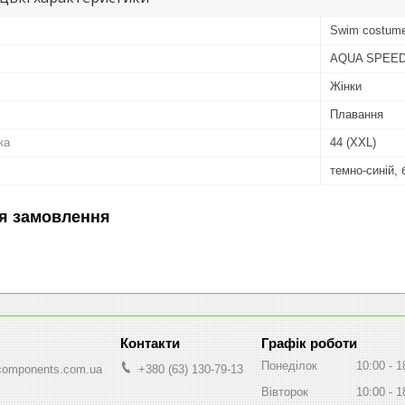
Swim costum
AQUA SPEE
Жінки
Плавання
ка
44 (XXL)
темно-синій, 
я замовлення
Графік роботи
Понеділок
10:00
1
components.com.ua
+380 (63) 130-79-13
Вівторок
10:00
1