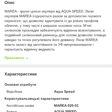
Опис
MAREA - зручні цілісні окуляри від AQUA SPEED. Лінзи
окулярів MAREA з'єднуються разом за допомогою гнучкого
перенісся, що дозволяє адаптувати їх до різних профілів
обличчя, у тому числі з ширшою основою носа. М'які
силіконові прокладки забезпечують відмінне всмоктування, а
подвійний силіконовий ремінець для голови дозволяє плавцю
швидко та точно регулювати його довжину. Лінзи MAREA
мають захист від запотівання та УФ-випромінювання і
гарантують відмінну видимість.
Приховати
Характеристики
Основні атрибути
Виробник
Aqua Speed
Користувальницькі характеристики
Англійська назва
MAREA 020-01
Бренд
AQUA SPEED