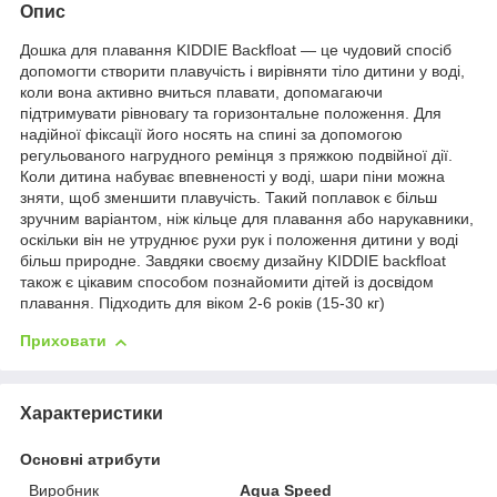
Опис
Дошка для плавання KIDDIE Backfloat — це чудовий спосіб
допомогти створити плавучість і вирівняти тіло дитини у воді,
коли вона активно вчиться плавати, допомагаючи
підтримувати рівновагу та горизонтальне положення. Для
надійної фіксації його носять на спині за допомогою
регульованого нагрудного ремінця з пряжкою подвійної дії.
Коли дитина набуває впевненості у воді, шари піни можна
зняти, щоб зменшити плавучість. Такий поплавок є більш
зручним варіантом, ніж кільце для плавання або нарукавники,
оскільки він не утруднює рухи рук і положення дитини у воді
більш природне. Завдяки своєму дизайну KIDDIE backfloat
також є цікавим способом познайомити дітей із досвідом
плавання. Підходить для віком 2-6 років (15-30 кг)
Приховати
Характеристики
Основні атрибути
Виробник
Aqua Speed