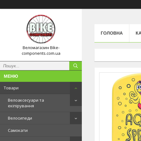
ГОЛОВНА
К
Веломагазин Bike-
components.com.ua
Товари
Велоаксесуари та
екіпірування
Велосипеди
Самокати