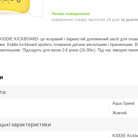
повернення товару протягом 14 днів
за домо
​KIDDIE KICKBOARD- це яскравий і барвистий допоміжний засіб для плав
ами. Kiddie kickboard зробить плавання дитини веселішим і приємнішим. В
аленьким. Підходить для віком 2-6 років (15-30кг). Під час використання
и
ути
Aqua Speed
Жовтий
цькі характеристики
KIDDIE Kickb