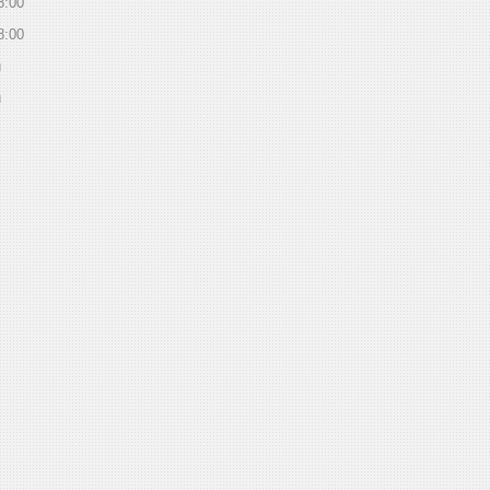
8:00
8:00
й
й