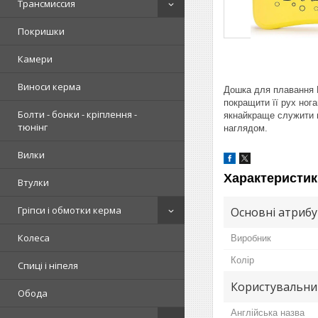
Трансмиссия
Покришки
Камери
Виноси керма
Дошка для плавання ​
покращити її рух ног
Болти - бонки - кріплення -
якнайкраще служити м
тюнінг
наглядом.
Вилки
Характеристик
Втулки
Гріпси і обмотки керма
Основні атриб
Колеса
Виробник
Колір
Спиці і ніпеля
Користувальни
Обода
Англійська назва