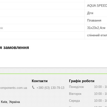
AQUA SPEE
Діти
Плавання
ка
31x23x2,4cм
спінений етил
я замовлення
Графік роботи
Понеділок
10:00
1
components.com.ua
+380 (63) 130-79-13
Вівторок
10:00
1
Середа
10:00
1
 Київ, Україна