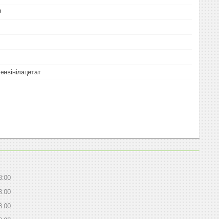
D
енвінілацетат
8:00
8:00
8:00