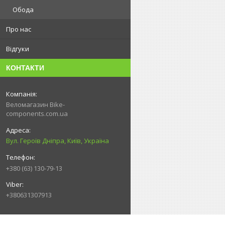
Обода
Про нас
Відгуки
КОНТАКТИ
Веломагазин Bike-
components.com.ua
Вул. Героїв Дніпра, Київ, Україна
+380 (63) 130-79-13
+380631307913