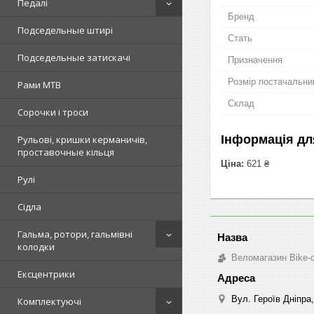
Педалі
Бренд
Подседельные штирі
Стать
Подседельные затискачі
Призначення
Розмір постачальни
Рами MTB
Склад
Сорочки і троси
Інформація дл
Рульові, кришки керманичів,
проставочные кільця
Ціна:
621 ₴
Рулі
Сідла
Гальма, ротори, гальмівні
колодки
Веломагазин Bike-
Ексцентрики
Вул. Героїв Дніпра,
Комплектуючі