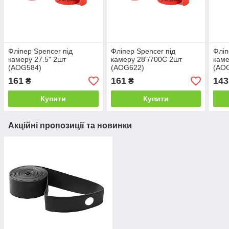
Фліпер Spencer під
Фліпер Spencer під
Фліп
камеру 27.5" 2шт
камеру 28"/700C 2шт
каме
(AOG584)
(AOG622)
(AO
161
161
143
₴
₴
Купити
Купити
Акційні пропозиції та новинки