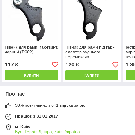
Півник для рами, гак-гвинт,
Півник для рами під гак -
Інст
чорний (D002)
адаптер заднього
вирі
перемикача
вело
півн
117
120
1 3
₴
₴
Купити
Купити
Про нас
98% позитивних з 641 відгука за рік
Працює з 31.01.2017
м. Київ
Вул. Героїв Дніпра, Київ, Україна