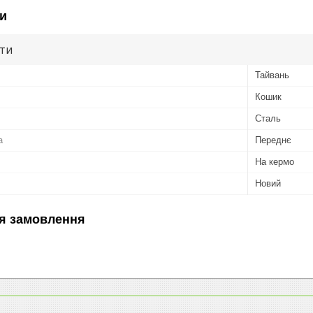
и
ути
Тайвань
Кошик
Сталь
а
Переднє
На кермо
Новий
я замовлення