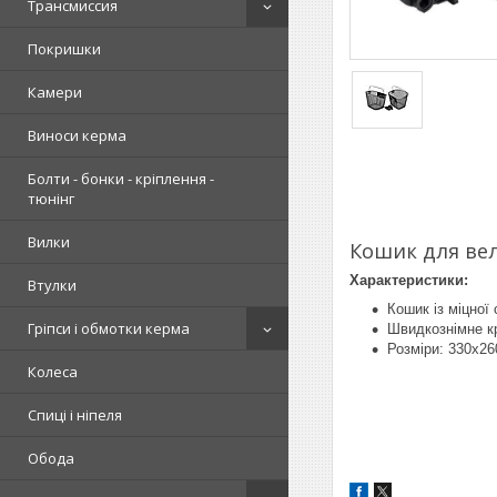
Трансмиссия
Покришки
Камери
Виноси керма
Болти - бонки - кріплення -
тюнінг
Вилки
Кошик для вел
Характеристики:
Втулки
Кошик із міцної
Гріпси і обмотки керма
Швидкознімне кр
Розміри: 330x2
Колеса
Спиці і ніпеля
Обода