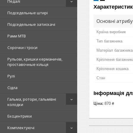
Педалі
Характеристик
Подседельные штирі
Основні атриб
Подседельные затискачі
Країна виробник
Рами MTB
Тип багажника
Сорочки і троси
Матеріал багажника
Рульові, кришки керманичів,
Кріплення багажник
проставочные кільця
Кріплення кошика
Рулі
Стан
Сідла
Інформація дл
Гальма, ротори, гальмівні
Ціна:
870 ₴
колодки
Ексцентрики
Комплектуючі