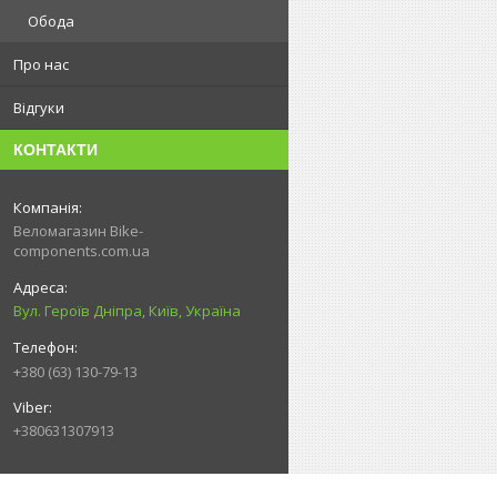
Обода
Про нас
Відгуки
КОНТАКТИ
Веломагазин Bike-
components.com.ua
Вул. Героїв Дніпра, Київ, Україна
+380 (63) 130-79-13
+380631307913