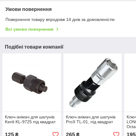
Умови повернення
Повернення товару впродовж 14 днів за домовленістю
Всі умови повернення
Подібні товари компанії
Ключ-знімач для шатунів
Ключ-знімач для шатунів
Ключ
Kenli KL-9725 під квадрат
ProX TL-01, під квадрат
LONG
Octal
125
265
195
₴
₴