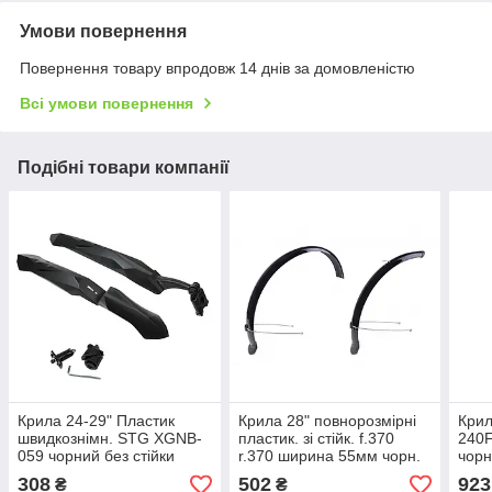
Умови повернення
Повернення товару впродовж 14 днів за домовленістю
Всі умови повернення
Подібні товари компанії
Крила 24-29" Пластик
Крила 28" повнорозмірні
Крил
швидкознімн. STG XGNB-
пластик. зі стійк. f.370
240F
059 чорний без стійки
r.370 ширина 55мм чорн.
чорн
(кріпл. на вилку та
FEITECH SY-8155
308
502
923
₴
₴
підс.штир)