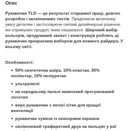
Опис
Рукавички TLD — це результат старанної праці, довгих
розробок і нескінченних тестів
. Приділяючи величезну
увагу деталям і застосовуючи сміливі дизайнерські рішення,
ми отримуємо продукт, яким пишаємося.
Широкий вибір
кольорів, продуманий захист і конструкція роблять ці
рукавички прекрасним вибором для кожного райдера. У
всьому світі.
Особливості:
50% синтетична шкіра, 10% еластан, 30%
поліестер, 10% поліуретан
ультралегкі
на середньому пальчі нанесений прогумований
логотип
верх рукавички з легкої сітки для кращої
вентиляції
рукавички сумісні із сенсорним екраном
силіконовий трафаретний друк на пальцях у раї