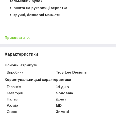
гальмівних ручок
вшита на рукавичці серветка
зручні, безшовні манжети
Приховати
Характеристики
Основні атрибути
Виробник
Troy Lee Designs
Користувальницькі характеристики
Гарантія
14 днів
Категорія
Чоловіча
Пальці
Довгі
Розмір
MD
Сезон
Зимові