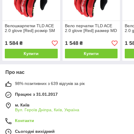
Велошкарпетки TLD ACE
Вело перчатки TLD ACE
Вел
2.0 glove [Red] розмір SM
2.0 glove [Red] размер MD
2.0 
1 584
1 548
1 5
₴
₴
Купити
Купити
Про нас
98% позитивних з 639 відгуків за рік
Працює з 31.01.2017
м. Київ
Вул. Героїв Дніпра, Київ, Україна
Контакти
Сьогодні вихідний