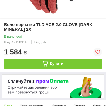
Вело перчатки TLD ACE 2.0 GLOVE [DARK
MINERAL] 2X
В наявності
Код: 421503116
Роздріб
1 584
₴
Купити
Опис
Характеристики
Доставка
Оплата
Умови п