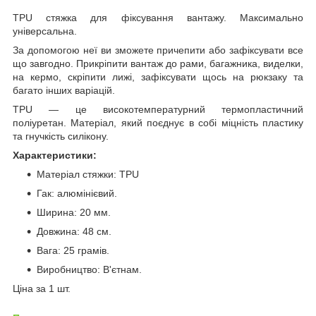
TPU стяжка для фіксування вантажу. Максимально
універсальна.
За допомогою неї ви зможете причепити або зафіксувати все
що завгодно. Прикріпити вантаж до рами, багажника, виделки,
на кермо, скріпити лижі, зафіксувати щось на рюкзаку та
багато інших варіацій.
TPU — це високотемпературний термопластичний
поліуретан. Матеріал, який поєднує в собі міцність пластику
та гнучкість силікону.
Характеристики:
Матеріал стяжки: TPU
Гак: алюмінієвий.
Ширина: 20 мм.
Довжина: 48 см.
Вага: 25 грамів.
Виробництво: В'єтнам.
Ціна за 1 шт.