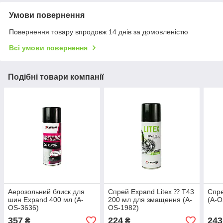
Умови повернення
Повернення товару впродовж 14 днів за домовленістю
Всі умови повернення
Подібні товари компанії
Аерозольний блиск для
Спрей Expand Litex ⁇ T43
Спре
шин Expand 400 мл (A-
200 мл для змащення (A-
(A-O
OS-3636)
OS-1982)
357
224
243
₴
₴