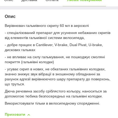
Опис
Вирівнювач гальмівного скрипу 60 мл в аерозолі
- спеціалізований препарат для усунення небажаних скрипів
від елементів гальмівної системи велосипеда,
- добре працює в Cantilever, V-brake, Dual Pivat, U-brake,
дискових гальмах
- не впливає на силу гальмування, не пошкоджує смоляні
покриття (гальмівні колодки)
- усуває скрип в нових, не обкатаних гальмівних колодках,
значно знижує звук вібрації в зношеному обладнанні за
рахунок адгезії вирівнюючого шару препарату до поверхонь,
що труться.
Діюча речовина засобу сріблястого кольору, наноситься за
допомогою тюбика безпосередньо на гальмівні колодки.
Використовувати тільки в велосипедному спорядженні.
Приховати