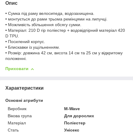
Опис
• Сумка під раму велосипеда, водозахищена.
• монтується до рами трьома ремінцями на липучці.
• Можливість збільшення обсягу сумки.
• Матеріал: 210 D rip поліестер + водовідпірний матеріал 420
D TPU.
• Посилений корпус.
• Блискавки із ущільненням.
• Розмір: довжина 42 см, висота 14 см та 25 см у відкритому
положенні.
Приховати
Характеристики
Основні атрибути
Виробник
M-Wave
Вікова група
Для дорослих
Матеріал
Поліестер
Стать
Унісекс