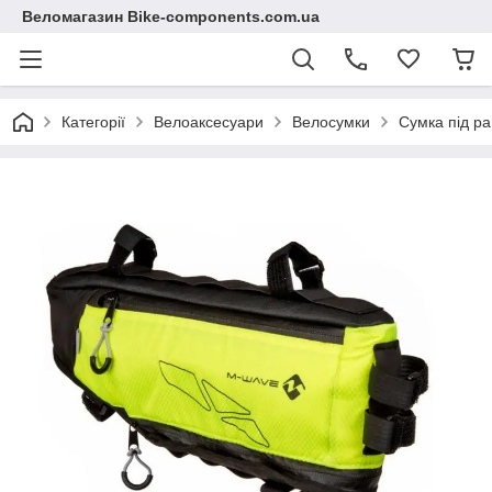
Веломагазин Bike-components.com.ua
Категорії
Велоаксесуари
Велосумки
Сумка під р