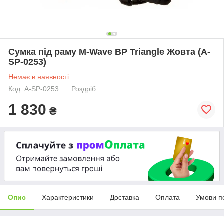
Сумка під раму M-Wave BP Triangle Жовта (A-
SP-0253)
Немає в наявності
Код: A-SP-0253
Роздріб
1 830
₴
Опис
Характеристики
Доставка
Оплата
Умови п