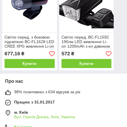
Cвiтло перед. з боковою
Свiтло перед. BC-FL1592
пiдсвiткою BC-FL1628 LED
190лм LED живлення Li-
CREE XPG живлення Li-on
on 1200mAh з ел дзвiнком
1200mAh USB Pl
USB Pl
677,16
572
₴
₴
Купити
Купити
Про нас
98% позитивних з 634 відгуків за рік
Працює з 31.01.2017
м. Київ
Вул. Героїв Дніпра, Київ, Україна