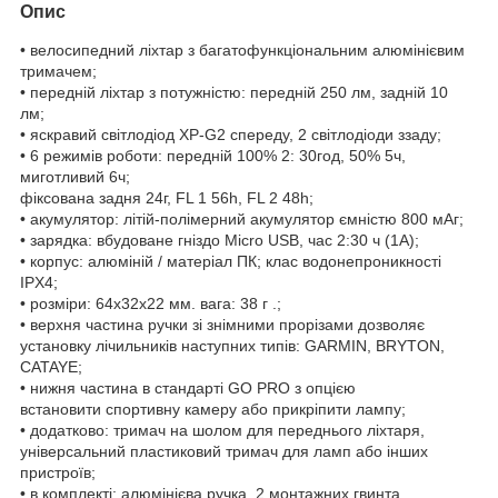
Опис
• велосипедний ліхтар з багатофункціональним алюмінієвим
тримачем;
• передній ліхтар з потужністю: передній 250 лм, задній 10
лм;
• яскравий світлодіод XP-G2 спереду, 2 світлодіоди ззаду;
• 6 режимів роботи: передній 100% 2: 30год, 50% 5ч,
миготливий 6ч;
фіксована задня 24г, FL 1 56h, FL 2 48h;
• акумулятор: літій-полімерний акумулятор ємністю 800 мАг;
• зарядка: вбудоване гніздо Micro USB, час 2:30 ч (1А);
• корпус: алюміній / матеріал ПК; клас водонепроникності
IPX4;
• розміри: 64x32x22 мм. вага: 38 г .;
• верхня частина ручки зі знімними прорізами дозволяє
установку лічильників наступних типів: GARMIN, BRYTON,
CATAYE;
• нижня частина в стандарті GO PRO з опцією
встановити спортивну камеру або прикріпити лампу;
• додатково: тримач на шолом для переднього ліхтаря,
універсальний пластиковий тримач для ламп або інших
пристроїв;
• в комплекті: алюмінієва ручка, 2 монтажних гвинта