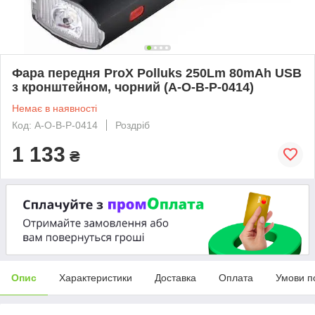
Фара передня ProX Polluks 250Lm 80mAh USB
з кронштейном, чорний (A-O-B-P-0414)
Немає в наявності
Код: A-O-B-P-0414
Роздріб
1 133
₴
Опис
Характеристики
Доставка
Оплата
Умови п