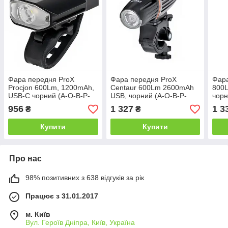
Фара передня ProX
Фара передня ProX
Фара
Procjon 600Lm, 1200mAh,
Centaur 600Lm 2600mAh
800
USB-C чорний (A-O-B-P-
USB, чорний (A-O-B-P-
чорн
0491)
0397)
956
1 327
1 3
₴
₴
Купити
Купити
Про нас
98% позитивних з 638 відгуків за рік
Працює з 31.01.2017
м. Київ
Вул. Героїв Дніпра, Київ, Україна