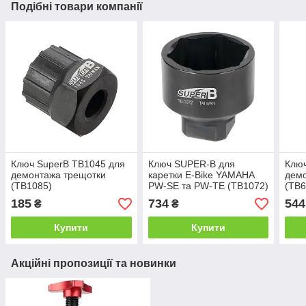
Подібні товари компанії
Ключ SuperB TB1045 для
Ключ SUPER-B для
Ключ
демонтажа трещотки
каретки Е-Bike YAMAHA
демо
(TB1085)
PW-SE та PW-TE (TB1072)
(TB6
185
734
544
₴
₴
Купити
Купити
Акційні пропозиції та новинки