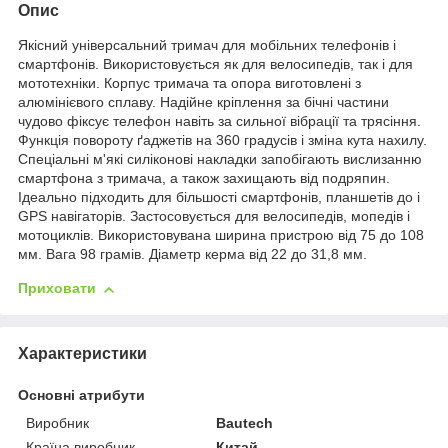
Опис
Якісний універсальний тримач для мобільних телефонів і
смартфонів. Використовується як для велосипедів, так і для
мототехніки. Корпус тримача та опора виготовлені з
алюмінієвого сплаву. Надійне кріплення за бічні частини
чудово фіксує телефон навіть за сильної вібрації та трясіння.
Функція повороту ґаджетів на 360 градусів і зміна кута нахилу.
Спеціальні м'які силіконові накладки запобігають вислизанню
смартфона з тримача, а також захищають від подряпин.
Ідеально підходить для більшості смартфонів, планшетів до і
GPS навігаторів. Застосовується для велосипедів, мопедів і
мотоциклів. Використовувана ширина пристрою від 75 до 108
мм. Вага 98 грамів. Діаметр керма від 22 до 31,8 мм.
Приховати
Характеристики
Основні атрибути
Виробник
Bautech
Країна виробник
Китай