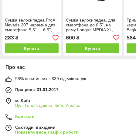
Сумка велосипедна ProX
Сумка велосипедна, для
Трим
Nevada 207 нарамна для
смартфона до 6.5", на
керм
смартфона 5,5" — 6.5",
раму Longus MEDIA XL,
Eagl
чорна
чорна
алюм
283
600
584
₴
₴
Купити
Купити
Про нас
98% позитивних з 639 відгуків за рік
Працює з 31.01.2017
м. Київ
Вул. Героїв Дніпра, Київ, Україна
Контакти
Сьогодні вихідний
Показати весь графік роботи