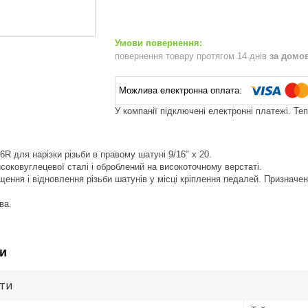
повернення товару протягом 14 днів
за домо
У компанії підключені електронні платежі. Те
R для нарізки різьби в правому шатуні 9/16" x 20.
исоковуглецевої сталі і оброблений на високоточному верстаті.
ення і відновлення різьби шатунів у місці кріплення педалей. Признач
ва.
и
ути