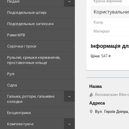
Педалі
Країна виробник
Користувальни
Подседельные штирі
Колір
Подседельные затискачі
Матеріал
Рами MTB
Інформація дл
Сорочки і троси
Ціна:
547 ₴
Рульові, кришки керманичів,
проставочные кільця
Рулі
Сідла
Веломагазин Bike-
Гальма, ротори, гальмівні
колодки
Вул. Героїв Дніпра,
Ексцентрики
Комплектуючі