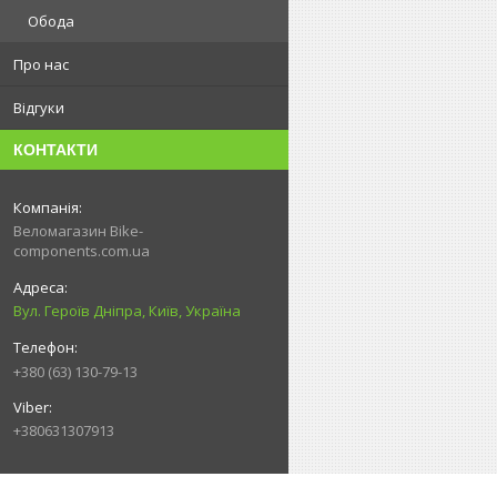
Обода
Про нас
Відгуки
КОНТАКТИ
Веломагазин Bike-
components.com.ua
Вул. Героїв Дніпра, Київ, Україна
+380 (63) 130-79-13
+380631307913