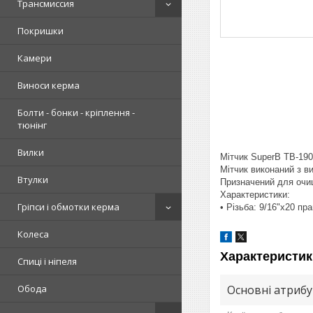
Трансмиссия
Покришки
Камери
Виноси керма
Болти - бонки - кріплення -
тюнінг
Вилки
Мітчик SuperB TB-1906
Мітчик виконаний з в
Втулки
Призначений для очищ
Характеристики:
Гріпси і обмотки керма
• Різьба: 9/16"х20 пра
Колеса
Характеристик
Спиці і ніпеля
Основні атриб
Обода