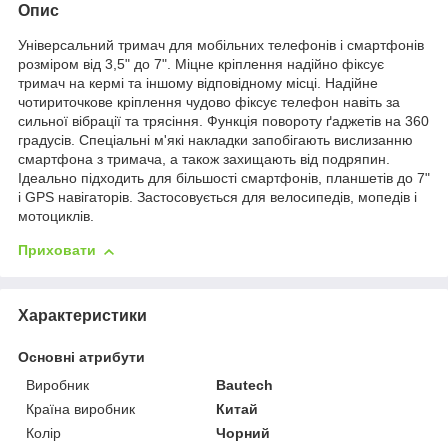
Опис
Універсальний тримач для мобільних телефонів і смартфонів
розміром від 3,5" до 7". Міцне кріплення надійно фіксує
тримач на кермі та іншому відповідному місці. Надійне
чотириточкове кріплення чудово фіксує телефон навіть за
сильної вібрації та трясіння. Функція повороту ґаджетів на 360
градусів. Спеціальні м'які накладки запобігають вислизанню
смартфона з тримача, а також захищають від подряпин.
Ідеально підходить для більшості смартфонів, планшетів до 7"
і GPS навігаторів. Застосовується для велосипедів, мопедів і
мотоциклів.
Приховати
Характеристики
Основні атрибути
Виробник
Bautech
Країна виробник
Китай
Колір
Чорний