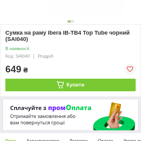
Сумка на раму Ibera IB-TB4 Top Tube чорний
(SAI040)
В наявності
Код: SAI040
Роздріб
649
₴
Купити
Опис
Характеристики
Доставка
Оплата
Умови п