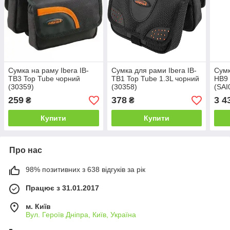
Сумка на раму Ibera IB-
Сумка для рами Ibera IB-
Сумк
TB3 Top Tube чорний
TB1 Top Tube 1.3L чорний
HB9 
(30359)
(30358)
(SAI
259
378
3 4
₴
₴
Купити
Купити
Про нас
98% позитивних з 638 відгуків за рік
Працює з 31.01.2017
м. Київ
Вул. Героїв Дніпра, Київ, Україна