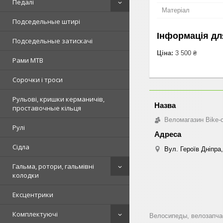
Педалі
Матеріал
Подседельные штирі
Інформація дл
Подседельные затискачі
Ціна:
3 500 ₴
Рами MTB
Сорочки і троси
Рульові, кришки керманичів,
проставочные кільця
Веломагазин Bike-
Рулі
Сідла
Вул. Героїв Дніпра,
Гальма, ротори, гальмівні
колодки
Ексцентрики
Комплектуючі
Велосипеды, велозапчас