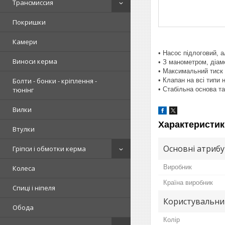
Трансмиссия
Покришки
Камери
• Насос підлоговий, 
Виноси керма
• З манометром, діам
• Максимальний тиск
• Клапан на всі типи 
Болти - бонки - кріплення -
• Стабільна основа т
тюнінг
Вилки
Характеристик
Втулки
Основні атриб
Гріпси і обмотки керма
Виробник
Колеса
Країна виробник
Спиці і ніпеля
Користувальни
Обода
Колір