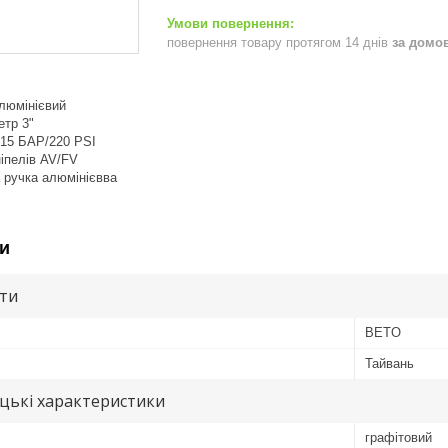
повернення товару протягом 14 днів
за домо
алюмінієвий
етр 3"
 15 БАР/220 PSI
ніпелів AV/FV
а ручка алюмінієвва
и
ути
BETO
Тайвань
цькі характеристики
графітовий