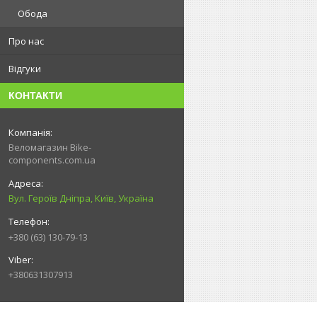
Обода
Про нас
Відгуки
КОНТАКТИ
Веломагазин Bike-
components.com.ua
Вул. Героїв Дніпра, Київ, Україна
+380 (63) 130-79-13
+380631307913