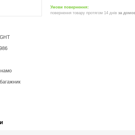
повернення товару протягом 14 днів
за домо
IGHT
-986
инамо
 багажник
и