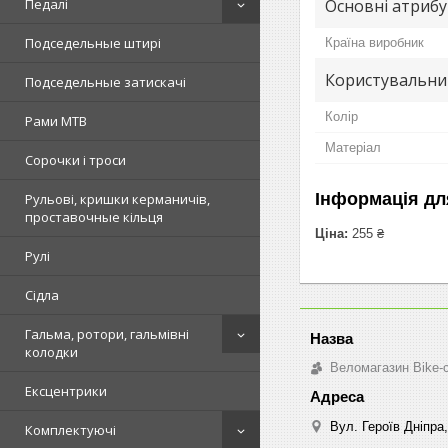
Основні атриб
Педалі
Подседельные штирі
Країна виробник
Користувальни
Подседельные затискачі
Колір
Рами MTB
Матеріал
Сорочки і троси
Інформація дл
Рульові, кришки керманичів,
проставочные кільця
Ціна:
255 ₴
Рулі
Сідла
Гальма, ротори, гальмівні
колодки
Веломагазин Bike-
Ексцентрики
Вул. Героїв Дніпра,
Комплектуючі