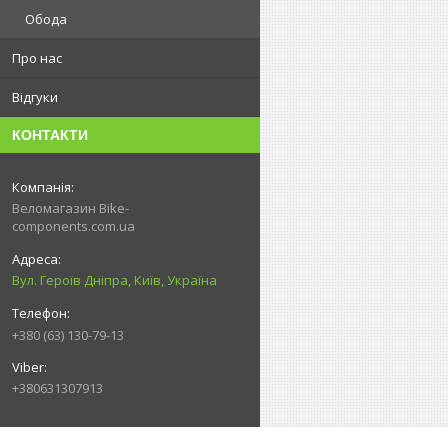
Обода
Про нас
Відгуки
КОНТАКТИ
Веломагазин Bike-
components.com.ua
Вул. Героїв Дніпра, Київ, Україна
+380 (63) 130-79-13
+380631307913