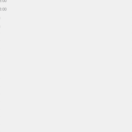
8:00
8:00
й
й