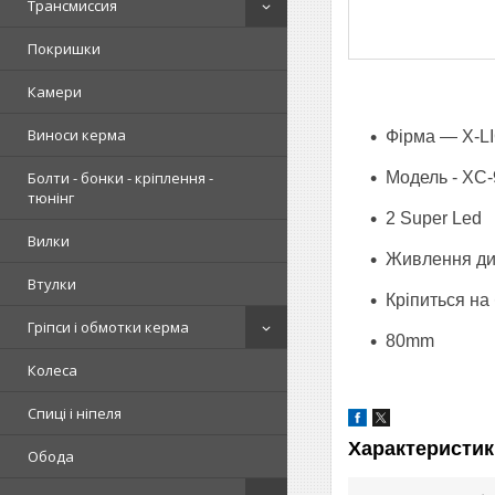
Трансмиссия
Покришки
Камери
Виноси керма
Фірма — X-L
Модель - XC
Болти - бонки - кріплення -
тюнінг
2 Super Led
Вилки
Живлення д
Втулки
Кріпиться на
Гріпси і обмотки керма
80mm
Колеса
Спиці і ніпеля
Характеристик
Обода