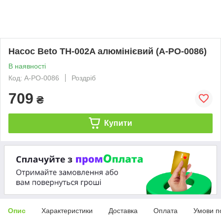
Насос Beto TH-002A алюмінієвий (A-PO-0086)
В наявності
Код: A-PO-0086
Роздріб
709
₴
Купити
Опис
Характеристики
Доставка
Оплата
Умови п