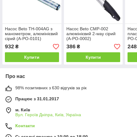
Насос Beto TH-004AG з
Насос Beto CMP-002
Насо
манометром, алюмінієвий
алюмінієвий 2-way сірий
плас
сірий (A-PO-0101)
(A-PO-0002)
PO-
932
386
248
₴
₴
Купити
Купити
Про нас
98% позитивних з 630 відгуків за рік
Працює з 31.01.2017
м. Київ
Вул. Героїв Дніпра, Київ, Україна
Контакти
Сьогодні працює з 10:00 до 18:00