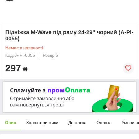
Підніжка M-Wave під раму 24-29" чорний (A-PI-
0055)
Немає в наявності
Код: A-PI-0055
Роздріб
297
₴
Опис
Характеристики
Доставка
Оплата
Умови п