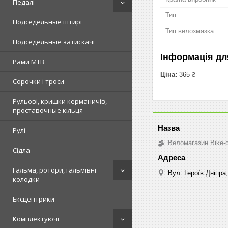
Педалі
Тип
Подседельные штирі
Тип велозмазка
Подседельные затискачі
Інформація дл
Рами MTB
Ціна:
365 ₴
Сорочки і троси
Рульові, кришки керманичів,
проставочные кільця
Рулі
Веломагазин Bike-
Сідла
Гальма, ротори, гальмівні
Вул. Героїв Дніпра,
колодки
Ексцентрики
Комплектуючі