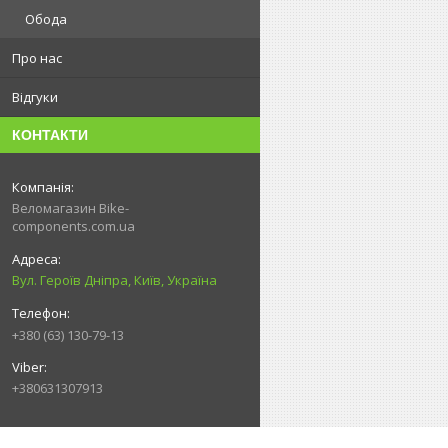
Обода
Про нас
Відгуки
КОНТАКТИ
Веломагазин Bike-
components.com.ua
Вул. Героїв Дніпра, Київ, Україна
+380 (63) 130-79-13
+380631307913