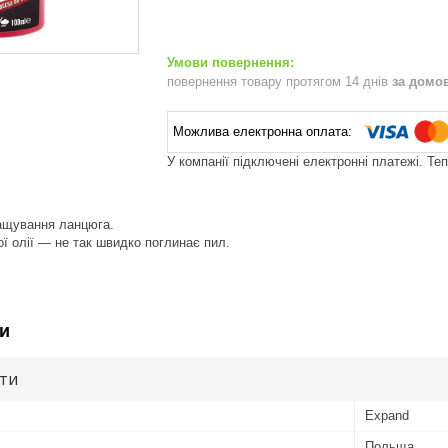
повернення товару протягом 14 днів
за домо
У компанії підключені електронні платежі. Те
ащування ланцюга.
ої олії — не так швидко поглинає пил.
и
ути
Expand
Польща