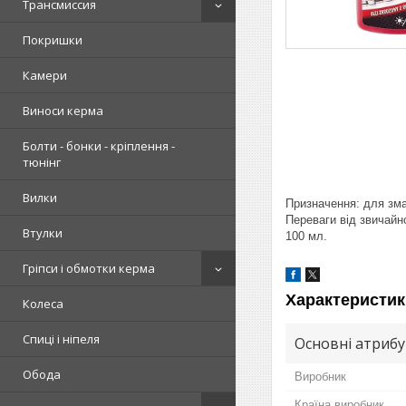
Трансмиссия
Покришки
Камери
Виноси керма
Болти - бонки - кріплення -
тюнінг
Вилки
Призначення: для зм
Переваги від звичайн
Втулки
100 мл.
Гріпси і обмотки керма
Характеристик
Колеса
Спиці і ніпеля
Основні атриб
Обода
Виробник
Країна виробник