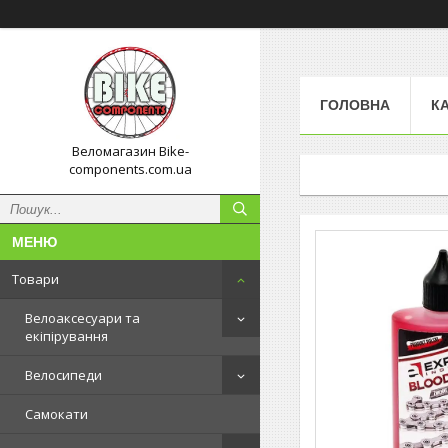
ГОЛОВНА
К
Веломагазин Bike-
components.com.ua
Товари
Велоаксесуари та
екіпірування
Велосипеди
Самокати